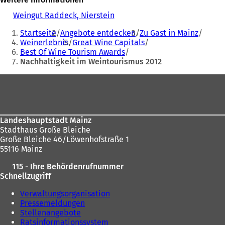
Weingut Raddeck, Nierstein
(
Sie
Ö
Startseite
Angebote entdecken
Zu Gast in Mainz
f
befinden
Weinerlebnis
Great Wine Capitals
f
Best Of Wine Tourism Awards
sich
n
Nachhaltigkeit im Weintourismus 2012
e
hier:
t
Fußbereich
i
n
e
i
n
Landeshauptstadt Mainz
e
Stadthaus Große Bleiche
m
Große Bleiche 46/Löwenhofstraße 1
n
55116 Mainz
e
115 - Ihre Behördenrufnummer
u
Schnellzugriff
e
n
Verwaltungsorganisation
T
Pressemeldungen
a
Stellenangebote
b
Ratsinformationssystem