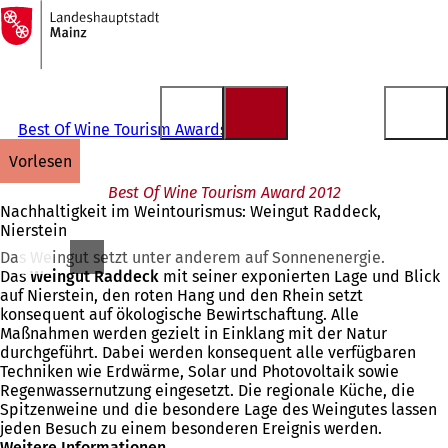
Zur
Startseite
Inhalt anspringen
Best Of Wine Tourism Awards
vorlesen
Best Of Wine Tourism Award 2012
Nachhaltigkeit im Weintourismus: Weingut Raddeck,
Nierstein
Das Weingut setzt unter anderem auf Sonnenenergie.
Das
Weingut Raddeck
mit seiner exponierten Lage und Blick
auf Nierstein, den roten Hang und den Rhein setzt
konsequent auf ökologische Bewirtschaftung. Alle
Maßnahmen werden gezielt in Einklang mit der Natur
durchgeführt. Dabei werden konsequent alle verfügbaren
Techniken wie Erdwärme, Solar und Photovoltaik sowie
Regenwassernutzung eingesetzt. Die regionale Küche, die
Spitzenweine und die besondere Lage des Weingutes lassen
jeden Besuch zu einem besonderen Ereignis werden.
Weitere Informationen