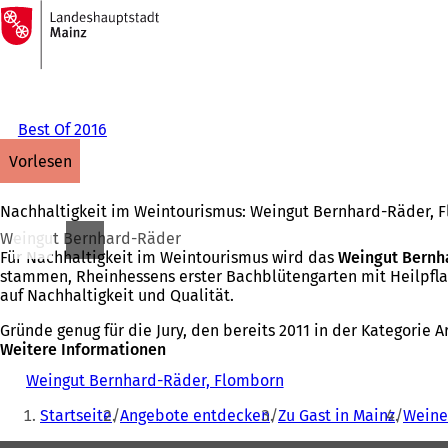
Zur
Startseite
Inhalt anspringen
Best Of 2016
vorlesen
Nachhaltigkeit im Weintourismus: Weingut Bernhard-Räder, 
Weingut Bernhard-Räder
Für Nachhaltigkeit im Weintourismus wird das
Weingut Bernh
stammen, Rheinhessens erster Bachblütengarten mit Heilpflan
auf Nachhaltigkeit und Qualität.
Gründe genug für die Jury, den bereits 2011 in der Kategorie
Weitere Informationen
Weingut Bernhard-Räder, Flomborn
(
Sie
Ö
Startseite
Angebote entdecken
Zu Gast in Mainz
Weine
f
befinden
f