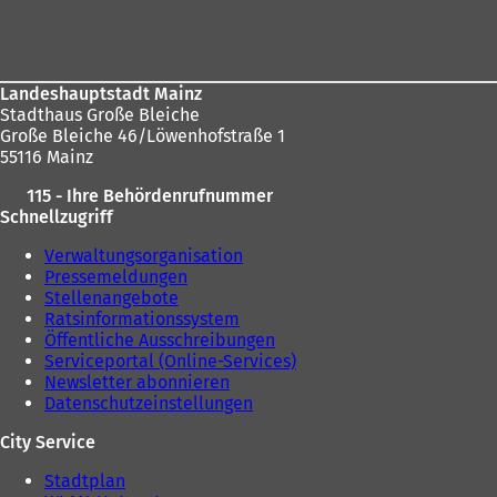
Fußbereich
sich
n
e
hier:
t
i
n
Landeshauptstadt Mainz
e
Stadthaus Große Bleiche
i
Große Bleiche 46/Löwenhofstraße 1
n
55116 Mainz
e
115 - Ihre Behördenrufnummer
m
Schnellzugriff
n
e
Verwaltungsorganisation
u
Pressemeldungen
e
Stellenangebote
n
Ratsinformationssystem
T
Öffentliche Ausschreibungen
a
Serviceportal (Online-Services)
b
Newsletter abonnieren
)
Datenschutzeinstellungen
City Service
Stadtplan