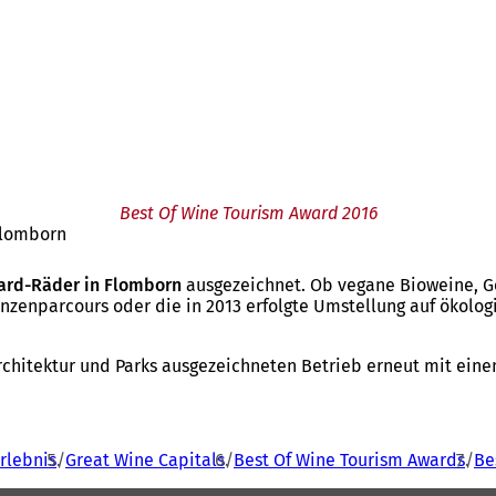
Best Of Wine Tourism Award 2016
Flomborn
ard-Räder in Flomborn
ausgezeichnet. Ob vegane Bioweine, G
zenparcours oder die in 2013 erfolgte Umstellung auf ökolog
 Architektur und Parks ausgezeichneten Betrieb erneut mit ein
rlebnis
Great Wine Capitals
Best Of Wine Tourism Awards
Be