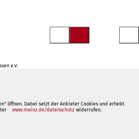
sen e.V.
n" öffnen. Dabei setzt der Anbieter Cookies und erhebt
nter
www.mainz.de/datenschutz
(Öffnet
widerrufen.
in
einem
neuen
Tab)