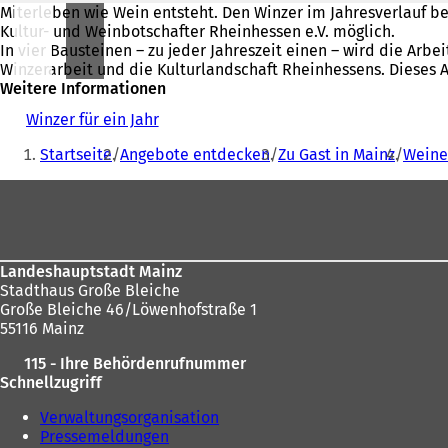
Miterleben wie Wein entsteht. Den Winzer im Jahresverlauf beg
Kultur- und Weinbotschafter Rheinhessen e.V. möglich.
In vier Bausteinen – zu jeder Jahreszeit einen – wird die Ar
Winzerarbeit und die Kulturlandschaft Rheinhessens. Dieses 
Weitere Informationen
Winzer für ein Jahr
(
Sie
Ö
Startseite
Angebote entdecken
Zu Gast in Mainz
Weine
f
befinden
f
Fußbereich
sich
n
e
hier:
t
i
n
Landeshauptstadt Mainz
e
Stadthaus Große Bleiche
i
Große Bleiche 46/Löwenhofstraße 1
n
55116 Mainz
e
115 - Ihre Behördenrufnummer
m
Schnellzugriff
n
e
Verwaltungsorganisation
u
Pressemeldungen
e