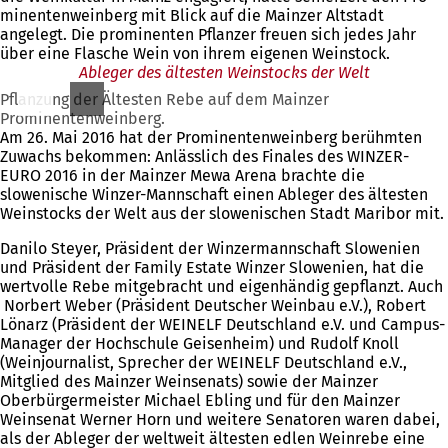
mi­nen­ten­wein­berg mit Blick auf die Mainzer Altstadt
angelegt. Die prominenten Pflanzer freuen sich je­des Jahr
über ei­ne Fla­sche Wein von ih­rem ei­ge­nen Wein­stock.
Ableger des ältesten Weinstocks der Welt
Pflanzung der Ältesten Rebe auf dem Mainzer
Prominentenweinberg.
Am 26. Mai 2016 hat der Prominentenweinberg berühmten
Zuwachs bekommen: Anlässlich des Finales des WINZER-
EURO 2016 in der Mainzer Mewa Arena brachte die
slowenische Winzer-Mannschaft einen Ableger des ältesten
Weinstocks der Welt aus der slowenischen Stadt Maribor mit.
Danilo Steyer, Präsident der Winzermannschaft Slowenien
und Präsident der Family Estate Winzer Slowenien, hat die
wertvolle Rebe mitgebracht und eigenhändig gepflanzt. Auch
Norbert Weber (Präsident Deutscher Weinbau e.V.), Robert
Lönarz (Präsident der WEINELF Deutschland e.V. und Campus-
Manager der Hochschule Geisenheim) und Rudolf Knoll
(Weinjournalist, Sprecher der WEINELF Deutschland e.V.,
Mitglied des Mainzer Weinsenats) sowie der Mainzer
Oberbürgermeister Michael Ebling und für den Mainzer
Weinsenat Werner Horn und weitere Senatoren waren dabei,
als der Ableger der weltweit ältesten edlen Weinrebe eine