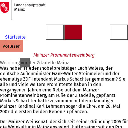
Zur
Startseite
Inhalt anspringen
Startseite
vorlesen
Mainzer Prominentenweinberg
Weinberg vor der Zitadelle Mainz
Was haben Friedensnobelpreisträger Lech Walesa, der
deutsche Außenminister Frank-Walter Steinmeier und der
ehemalige ZDF-Intendant Mar­kus Schäch­ter gemeinsam? Sie
alle und viele weitere Promintente haben in den
vergangenen Jahren eine Rebe auf dem Mainzer
Prominentenweinberg, am Fuße der Zitadelle, gepflanzt.
Markus Schächter hatte zusammen mit dem damaligen
Mainzer Kardinal Karl Lehmann sogar die Eh­re, am 28. Mai
2007 die er­sten bei­den Re­ben zu pflan­zen.
Der Mainzer Weinsenat, der sich seit seiner Gründung 2005 für
die Weinkultur in Mainz engagiert, hatte seinerzeit den Pro­