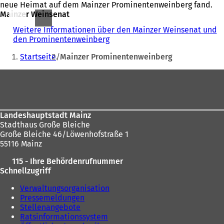
neue Heimat auf dem Mainzer Prominentenweinberg fand.
Mainzer Weinsenat
Weitere Informationen über den Mainzer Weinsenat und
den Prominentenweinberg
(
Sie
Ö
Startseite
Mainzer Prominentenweinberg
f
befinden
f
Fußbereich
sich
n
e
hier:
t
i
n
Landeshauptstadt Mainz
e
Stadthaus Große Bleiche
i
Große Bleiche 46/Löwenhofstraße 1
n
55116 Mainz
e
115 - Ihre Behördenrufnummer
m
Schnellzugriff
n
e
Verwaltungsorganisation
u
Pressemeldungen
e
Stellenangebote
n
Ratsinformationssystem
T