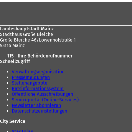
e
hier:
Fußbereich
t
i
n
e
i
Landeshauptstadt Mainz
n
Stadthaus Große Bleiche
e
Große Bleiche 46/Löwenhofstraße 1
m
55116 Mainz
n
115 - Ihre Behördenrufnummer
e
Schnellzugriff
u
e
Verwaltungsorganisation
n
Pressemeldungen
T
Stellenangebote
a
Ratsinformationssystem
b
Öffentliche Ausschreibungen
)
Serviceportal (Online-Services)
Newsletter abonnieren
Datenschutzeinstellungen
City Service
Stadtplan