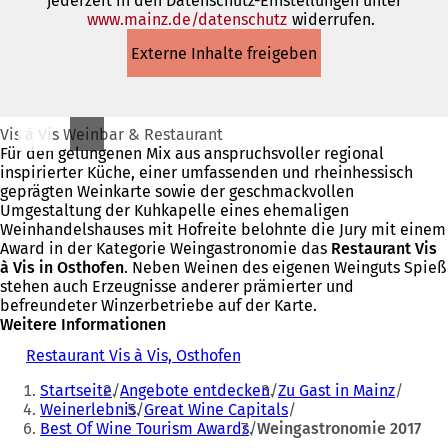
jederzeit in den Datenschutz-Einstellungen unter
www.mainz.de/datenschutz
(Öffnet
widerrufen.
in
Externe Inhalte freigeben
einem
neuen
Tab)
Vis à Vis Weinbar & Restaurant
Für den gelungenen Mix aus anspruchsvoller regional
inspirierter Küche, einer umfassenden und rheinhessisch
geprägten Weinkarte sowie der geschmackvollen
Umgestaltung der Kuhkapelle eines ehemaligen
Weinhandelshauses mit Hofreite belohnte die Jury mit einem
Award in der Kategorie Weingastronomie das
Restaurant
Vis
à Vis in Osthofen
. Neben Weinen des eigenen Weinguts Spieß
stehen auch Erzeugnisse anderer prämierter und
befreundeter Winzerbetriebe auf der Karte.
Weitere Informationen
Restaurant Vis à Vis, Osthofen
(
Sie
Ö
Startseite
Angebote entdecken
Zu Gast in Mainz
f
befinden
Weinerlebnis
Great Wine Capitals
f
Best Of Wine Tourism Awards
Weingastronomie 2017
sich
n