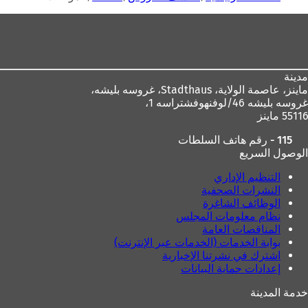
هنا
ي
منطقة
ع
ل
القدم
ا
م
ة
مدينة
ت
ماينز، عاصمة الولاية،
Stadthaus، غروسه بليشه،
ب
غروسه بليشه 46/لوفنهوفشتراسه 1،
و
55116 ماينز
ي
115 - رقم هاتف السلطات
ب
الوصول السريع
ج
د
التنظيم الإداري
ي
النشرات الصحفية
د
الوظائف الشاغرة
ة
نظام معلومات المجلس
)
المناقصات العامة
بوابة الخدمات (الخدمات عبر الإنترنت)
اشترك في نشرتنا الإخبارية
إعدادات حماية البيانات
خدمة المدينة