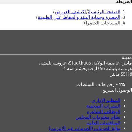
الخريطة
ت
ح
أنت
ح
ف
الصفحة الرئيسية
اكتشف العروض
ف
ي
هنا
الخضرة وحماية البيئة والحفاظ على الطبيعة
ي
ع
المساحات الخضراء
ع
ل
ل
ا
منطقة
ا
م
القدم
م
ة
ة
ت
ت
ب
مدينة
ب
و
ماينز، عاصمة الولاية،
Stadthaus، غروسه بليشه،
و
ي
غروسه بليشه 46/لوفنهوفشتراسه 1،
ي
ب
55116 ماينز
ب
ج
ج
د
115 - رقم هاتف السلطات
د
ي
الوصول السريع
ي
د
د
ة
التنظيم الإداري
ة
)
النشرات الصحفية
)
الوظائف الشاغرة
نظام معلومات المجلس
المناقصات العامة
بوابة الخدمات (الخدمات عبر الإنترنت)