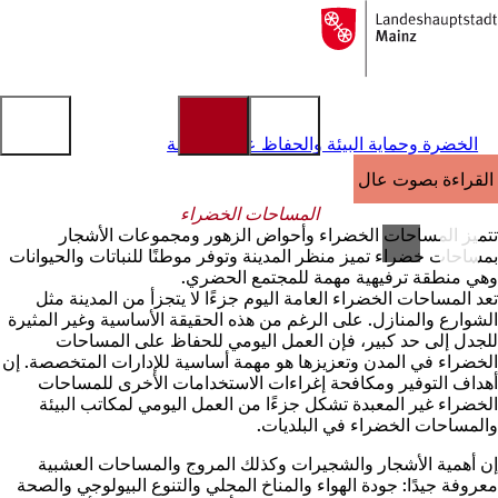
إلى
الصفحة
الانتقال إلى المحتوى
الرئيسية
الخضرة وحماية البيئة والحفاظ على الطبيعة
القراءة بصوت عالٍ
المساحات الخضراء
تتميز المساحات الخضراء وأحواض الزهور ومجموعات الأشجار
بمساحات خضراء تميز منظر المدينة وتوفر موطنًا للنباتات والحيوانات
وهي منطقة ترفيهية مهمة للمجتمع الحضري.
تعد المساحات الخضراء العامة اليوم جزءًا لا يتجزأ من المدينة مثل
الشوارع والمنازل. على الرغم من هذه الحقيقة الأساسية وغير المثيرة
للجدل إلى حد كبير، فإن العمل اليومي للحفاظ على المساحات
الخضراء في المدن وتعزيزها هو مهمة أساسية للإدارات المتخصصة. إن
أهداف التوفير ومكافحة إغراءات الاستخدامات الأخرى للمساحات
الخضراء غير المعبدة تشكل جزءًا من العمل اليومي لمكاتب البيئة
والمساحات الخضراء في البلديات.
إن أهمية الأشجار والشجيرات وكذلك المروج والمساحات العشبية
معروفة جيدًا: جودة الهواء والمناخ المحلي والتنوع البيولوجي والصحة