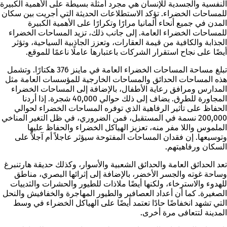
النفسية والجسدية للإنسان هي مجرد أمثلة بسيطة على الأهمية الكبيرة
للمساحات الخضراء. تؤكد الاستطلاعات الحديثة التي أجريت بين سكان
المدن في جميع أنحاء ألمانيا مرارًا وتكرارًا على الأهمية الكبيرة
للمساحات الخضراء العامة. إلى جانب ذلك، تزيد المساحات الخضراء
الجذابة والكافية من قيمة العقارات، وتعزز الجاذبية السياحية، وتؤثر
أيضًا على نجاح استقرار الشركات باعتبارها عاملًا ناعمًا للموقع.
تبلغ مساحة المساحات الخضراء العامة في ماينز 376 هكتارًا. وتشمل
هذه المساحات الحدائق والمساحات الخارجية للمؤسسات العامة مثل
المدارس ومرافق رعاية الأطفال، بالإضافة إلى المساحات الخضراء
المجاورة للطرق. يضاف إلى ذلك حوالي 40,000 شجرة. إذا أردنا
الحفاظ على تأثير الرفاهية الذي توفره المساحات الخضراء لحوالي
200,000 نسمة في المستقبل، فمن الضروري، في ظل التغير المناخي
الملموس واللا مفر منه، تعزيز الهياكل الخضراء والحفاظ عليها
وتوسيعها. إن فقدان المساحات المفتوحة سيؤثر عاجلاً أم آجلاً على
السكان ورفاهيتهم.
تعد الحدائق العامة والحدائق الشعبية والأسوار، وكذلك حديقة هارتنبرغ
وساحة غوته والجسر الأخضر، بالإضافة إلى إثرائها البصري، مناطق
للهدوء والاسترخاء، ولكنها أيضًا ملاذات للطيور والحشرات والثدييات
الصغيرة. كما أن أعداد العصافير والطيور المهاجرة والخفافيش والنحل
التي تشهد انخفاضًا حادًا تعتمد أيضًا على الهياكل الخضراء في وسط
المدينة لتتعافى مرة أخرى.