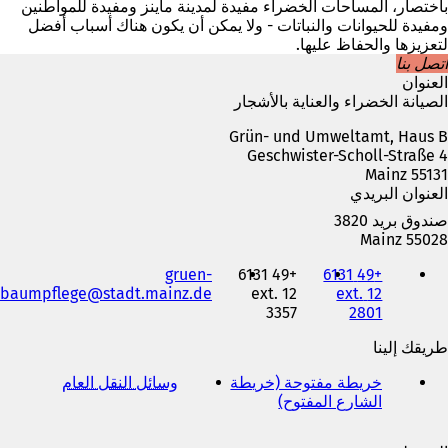
باختصار، المساحات الخضراء مفيدة لمدينة ماينز ومفيدة للمواطنين
ومفيدة للحيوانات والنباتات - ولا يمكن أن يكون هناك أسباب أفضل
لتعزيزها والحفاظ عليها.
اتصل بنا
العنوان
الصيانة الخضراء والعناية بالأشجار
Grün- und Umweltamt, Haus B
Geschwister-Scholl-Straße 4
55131 Mainz
العنوان البريدي
صندوق بريد 3820
55028 Mainz
الهاتف
gruen-
+49 6131
+49 6131
والفاكس
baumpflege
stadt.mainz
de
12 ext.
12 ext.
وعنوان
3357
2801
البريد
الإلكتروني
طريقك إلينا
خريطة مفتوحة (خريطة
وسائل النقل العام
(
الشارع المفتوح)
(
ي
ي
ف
ف
ت