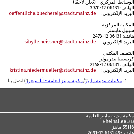
الوسائط المركزي - (يُعلن لاحقًا)
الهاتف: 06131 12-3970
البريد الإلكتروني:
de
stadt.mainz
oeffentliche.buecherei
المكتبة المركزية
سيبيل هايسنر
هاتف: 06131 12-2473
البريد الإلكتروني:
de
stadt.mainz
sibylle.heissner
التثقيف المكتبي
كريستينا نيدرمولر
الهاتف: 06131 12-2148
البريد الإلكتروني:
de
stadt.mainz
kristina.niedermueller
أنت
مكتبات مدينة ماينز
مكتبة ماينز العامة - آنا سيغرز
اتصل بنا
هنا
منطقة
القدم
مكتبة مدينة ماينز العلمية
Rheinallee 3 B
55116 ماينز
هاتف +49 6131 12-2691