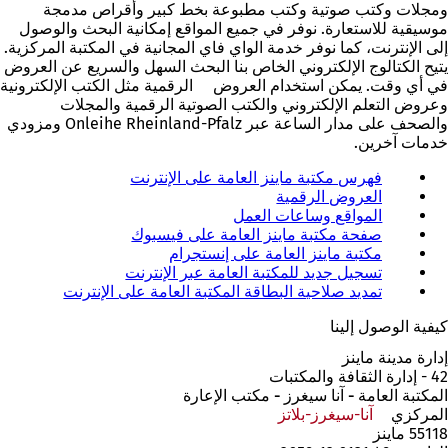
ومجلات وكتب صوتية وكتب مطبوعة بخط كبير وأقراص مدمجة
موسيقية للاستعارة. نوفر في جميع المواقع إمكانية البحث والوصول
إلى الإنترنت، كما نوفر خدمة الواي فاي المجانية في المكتبة المركزية.
يتيح
الكتالوج الإلكتروني
الخاص بنا البحث السهل والسريع عن العروض
في أي وقت. يمكن استخدام
العروض
الرقمية
مثل الكتب الإلكترونية
وعروض التعلم الإلكتروني والكتب الصوتية الرقمية والمجلات
والصحف على مدار الساعة عبر Onleihe Rheinland-Pfalz ومزودي
خدمات آخرين.
فهرس مكتبة ماينز العامة على الإنترنت
(
العروض الرقمية
(
ي
ي
المواقع وساعات العمل
ف
ف
صفحة مكتبة ماينز العامة على فيسبوك
(
ت
ت
مكتبة ماينز العامة على إنستجرام
(
ي
ح
ح
ي
تسجيل جديد للمكتبة العامة عبر الإنترنت
ف
ف
(
ف
ف
ت
ي
ي
تمديد صلاحية البطاقة المكتبة العامة على الإنترنت
(
ي
ت
ح
ع
ف
ي
كيفية الوصول إلينا
ع
ح
ل
ف
ت
ف
ل
ف
ا
ي
ح
ت
إدارة مدينة ماينز
ا
ي
م
ع
ف
ح
42 - إدارة الثقافة والمكتبات
م
ع
ل
ة
ي
ف
المكتبة العامة - آنا سيغرز - مكتب الإعارة
ة
ل
ت
ا
ع
ي
المركزي
آنا-سيغرز-بلاتز
(يفتح
ت
ا
ب
م
ل
ع
55118 ماينز
في
ب
م
و
ة
ا
ل