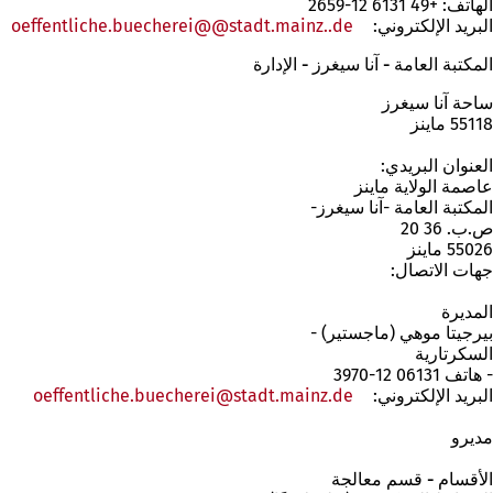
الهاتف: +49 6131 12-2659
علامة
و
ة
ت
ي
م
ا
البريد الإلكتروني:
.de
تبويب
stadt.mainz
oeffentliche.buecherei@
ي
ت
ب
ة
ب
م
جديدة)
ب
ب
و
ت
ج
ة
المكتبة العامة - آنا سيغرز - الإدارة
ج
و
ي
د
ب
ت
د
ي
ي
و
ب
ب
ساحة آنا سيغرز
ي
ب
د
ج
ي
و
55118 ماينز
د
ج
د
ة
ب
ي
ة
د
ي
)
ج
ب
العنوان البريدي:
)
ي
د
د
ج
عاصمة الولاية ماينز
د
ة
ي
د
المكتبة العامة -آنا سيغرز-
ة
)
د
ي
ص.ب. 36 20
)
ة
د
55026 ماينز
)
ة
جهات الاتصال:
)
المديرة
بيرجيتا موهي (ماجستير) -
السكرتارية
- هاتف 06131 12-3970
البريد الإلكتروني:
de
stadt.mainz
oeffentliche.buecherei
مديرو
الأقسام -
قسم معالجة