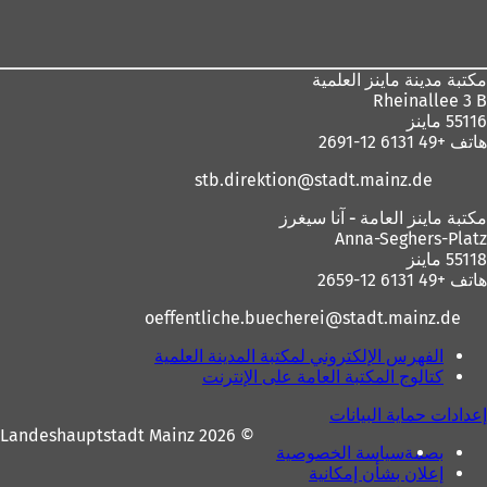
القدم
مكتبة مدينة ماينز العلمية
Rheinallee 3 B
55116 ماينز
هاتف +49 6131 12-2691
stb.direktion
stadt.mainz
de
مكتبة ماينز العامة - آنا سيغرز
Anna-Seghers-Platz
55118 ماينز
هاتف +49 6131 12-2659
oeffentliche.buecherei
stadt.mainz
de
الفهرس الإلكتروني لمكتبة المدينة العلمية
(
كتالوج المكتبة العامة على الإنترنت
(
ي
ي
ف
إعدادات حماية البيانات
ف
ت
© 2026 Landeshauptstadt Mainz
ت
ح
بصمة
سياسة الخصوصية
ح
ف
إعلان بشأن إمكانية
ف
ي