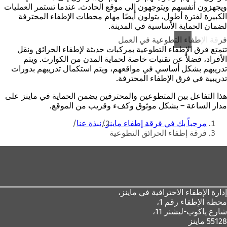
ويجهزون أنفسهم ويتوجهون إلى موقع الحادث. عندما تستمر العمليات
الكبيرة لفترة أطول، يتولون أيضًا مهام محطات الإطفاء المحترفة
لضمان الحماية الأساسية في المدينة.
فرقة الإطفاء التطوعية في العمل
تتمتع فرق الإطفاء التطوعية بمركبات حديثة لإطفاء الحرائق ونقل
الأفراد، فضلاً عن تقنيات خاصة لحماية المدن من الكوارث. ويتم
تدريبهم بشكل أساسي في مواقعهم، ويتم استكمال تدريبهم بدورات
تدريبية في فرق الإطفاء المحترفة.
هذا التفاعل بين المتطوعين والمحترفين يضمن الحماية في ماينز على
مدار الساعة – بشكل موثوق وكفء وقريب من الموقع.
أنت
مرحباً بك في فرقة إطفاء ماينز
نبذة عنا
هنا
فرقة إطفاء الحرائق التطوعية
منطقة
القدم
إدارة الإطفاء الاحترافية في ماينز،
محطة الإطفاء رقم 1،
شارع ياكوب-ليشنر 11،
55128 ماينز