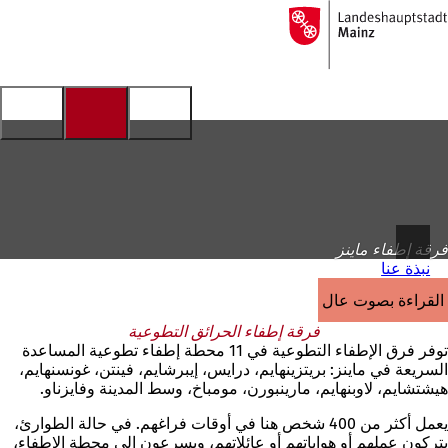
إلى
الصفحة
الانتقال إلى المحتوى
الرئيسية
فرقة إطفاء ماينز
نبذة عنا
القراءة بصوت عالٍ
فرقة إطفاء الحرائق التطوعية
توفر فرق الإطفاء التطوعية في 11 محطة إطفاء تطوعية المساعدة
السريعة في ماينز: بريتزينهايم، درايس، إيبرشايم، فينتن، غونسنهايم،
هيشتشايم، لاوبنهايم، مارينبورن، مومباخ، وسط المدينة وفايزناو.
يعمل أكثر من 400 شخص هنا في أوقات فراغهم. في حالة الطوارئ،
يتركون عملهم أو هواياتهم أو عائلاتهم، ويسرعون إلى محطة الإطفاء،