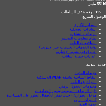
55116 ماينز
115 - رقم هاتف السلطات
الوصول السريع
التنظيم الإداري
النشرات الصحفية
الوظائف الشاغرة
نظام معلومات المجلس
المناقصات العامة
بوابة الخدمات (الخدمات عبر الإنترنت)
اشترك في نشرتنا الإخبارية
إعدادات حماية البيانات
خدمة المدينة
خريطة المدينة
النقاط الساخنة لشبكة WLAN اللاسلكية
المراحيض العامة
معلومات الجدول الزمني
دليل الرضاعة الطبيعية وتغيير الحفاضات
مدخل الطوارئ - حيث يمكن للأطفال العثور على المساعدة
كاميرات الويب
خدمة الصور