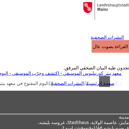
إلى
الصفحة
الانتقال إلى المحتوى
الرئيسية
النشرات الصحفية
القراءة بصوت عالٍ
تجدون طيه البيان الصحفي المرفق.
معهد بيتر كورنيليوس الموسيقي - اكتشف وجرّب الموسيقى - اليوم المف
أنت
الصفحة الرئيسية
النشرات الصحفية
اليوم المفتوح في معهد بيت
هنا
منطقة
القدم
مدينة
ماينز، عاصمة الولاية،
Stadthaus، غروسه بليشه،
غروسه بليشه 46/لوفنهوفشتراسه 1،