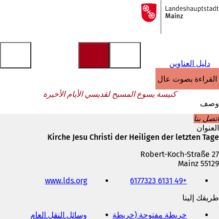
إلى
الصفحة
الانتقال إلى المحتوى
الرئيسية
دليل العناوين
القراءة بصوت عالٍ
كنيسة يسوع المسيح لقديسي الأيام الأخيرة
وصف
اتصل بنا
العنوان
Kirche Jesu Christi der Heiligen der letzten Tage
Robert-Koch-Straße 27
55129 Mainz
الهاتف
(
www.lds.org
+49 6131 6177323
والفاكس
ي
وعنوان
طريقك إلينا
ف
البريد
ت
الإلكتروني
خريطة مفتوحة (خريطة
وسائل النقل العام
(
ح