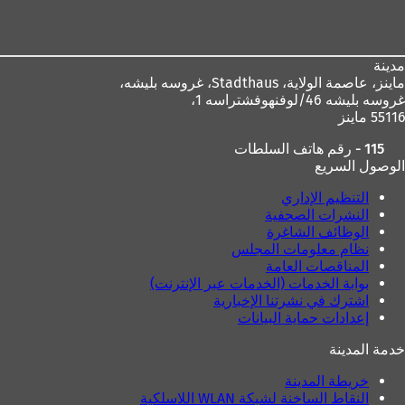
م
ة
القدم
ة
ت
ت
ب
ب
و
مدينة
و
ي
ماينز، عاصمة الولاية،
Stadthaus، غروسه بليشه،
ي
ب
غروسه بليشه 46/لوفنهوفشتراسه 1،
ب
ج
55116 ماينز
ج
د
د
ي
115 - رقم هاتف السلطات
ي
د
الوصول السريع
د
ة
ة
)
التنظيم الإداري
)
النشرات الصحفية
الوظائف الشاغرة
نظام معلومات المجلس
المناقصات العامة
بوابة الخدمات (الخدمات عبر الإنترنت)
اشترك في نشرتنا الإخبارية
إعدادات حماية البيانات
خدمة المدينة
خريطة المدينة
النقاط الساخنة لشبكة WLAN اللاسلكية