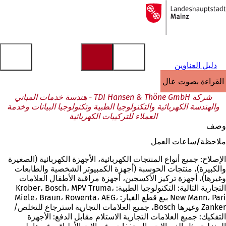
إلى
الصفحة
الانتقال إلى المحتوى
الرئيسية
دليل العناوين
القراءة بصوت عالٍ
شركة TDI Hansen & Thöne GmbH - هندسة خدمات المباني
والهندسة الكهربائية والتكنولوجيا الطبية وتكنولوجيا البيانات وخدمة
العملاء للتركيبات الكهربائية
وصف
ملاحظة/ساعات العمل
الإصلاح: جميع أنواع المنتجات الكهربائية، الأجهزة الكهربائية (الصغيرة
والكبيرة)، منتجات الحوسبة (أجهزة الكمبيوتر الشخصية والطابعات
وغيرها)، أجهزة تركيز الأكسجين، أجهزة مراقبة الأطفال العلامات
التجارية التالية: التكنولوجيا الطبية: Krober، Bosch، MPV Truma،
New Mann، Pari بيع قطع الغيار: Miele، Braun، Rowenta، AEG،
Zanker وغيرها Bosch، جميع العلامات التجارية استرجاع للتخلص/
التفكيك: جميع العلامات التجارية الاستلام مقابل الدفع: الأجهزة