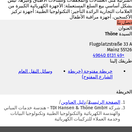
المنزلية مثل الغسالات والمجففات وغسالات الأطباق وغيرها، ليس
بشكل أساسي بيع السلع المستعملة: الأجهزة الكهربائية الكبيرة من
العلامات التجارية الرائدة التأجير: التكنولوجيا الطبية: أجهزة تركيز
الأكسجين، أجهزة مراقبة الأطفال
اتصل بنا
العنوان
السيدة Thöne
Flugplatzstraße 33 A
55126 Mainz
+49 6131 49640
الهاتف
والفاكس
طريقك إلينا
وعنوان
خريطة مفتوحة (خريطة
وسائل النقل العام
(
البريد
الشارع المفتوح)
(
ي
الإلكتروني
ي
ف
ف
ت
الخريطة
ت
ح
أنت
ح
ف
الصفحة الرئيسية
دليل العناوين
ف
ي
هنا
شركة TDI Hansen & Thöne GmbH - هندسة خدمات المباني
ي
ع
والهندسة الكهربائية والتكنولوجيا الطبية وتكنولوجيا البيانات
ع
ل
وخدمة العملاء للتركيبات الكهربائية
ل
ا
ا
م
منطقة