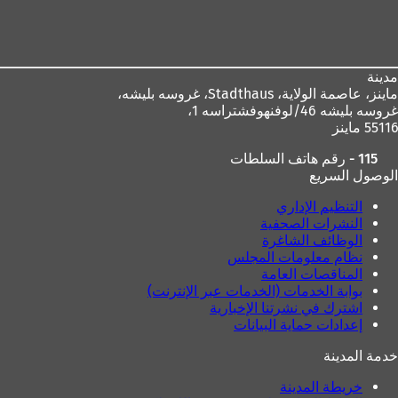
منطقة
القدم
مدينة
ماينز، عاصمة الولاية،
Stadthaus، غروسه بليشه،
غروسه بليشه 46/لوفنهوفشتراسه 1،
55116 ماينز
115 - رقم هاتف السلطات
الوصول السريع
التنظيم الإداري
النشرات الصحفية
الوظائف الشاغرة
نظام معلومات المجلس
المناقصات العامة
بوابة الخدمات (الخدمات عبر الإنترنت)
اشترك في نشرتنا الإخبارية
إعدادات حماية البيانات
خدمة المدينة
خريطة المدينة