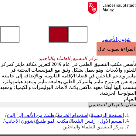
إلى
الصفحة
الانتقال إلى المحتوى
الرئيسية
شؤون الأجانب
القراءة بصوت عالٍ
مركز التنسيق للعلماء والباحثين
تأسس مكتب التنسيق العلمي في عام 2019 لتعزيز مكانة ماينز كمركز
للعلوم والأبحاث. وهو يعمل بشكل وثيق مع المؤسسات البحثية في
ماينز ويدعم الباحثين في قضايا الإقامة القانونية. وبالإضافة إلى جامعة
يوهانس جوتنبرج ماينز والمركز الطبي بجامعة ماينز ومعهد هيلمهولتز،
ينتسب إليها أيضًا معهد ماكس بلانك لأبحاث البوليمرات والكيمياء ومعهد
البيولوجيا الجزيئية.
المهام
اتصل بنا
الهيكل التنظيمي
أنت
الصفحة الرئيسية
استخدام الخدمة
طلبك من الألف إلى الياء
هنا
القسم الأول - رئيس البلدية
مكتب المواطنين
شؤون الأجانب
مركز التنسيق للعلماء والباحثين