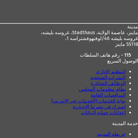
منطقة
القدم
مدينة
ماينز، عاصمة الولاية،
Stadthaus، غروسه بليشه،
غروسه بليشه 46/لوفنهوفشتراسه 1،
55116 ماينز
115 - رقم هاتف السلطات
الوصول السريع
التنظيم الإداري
النشرات الصحفية
الوظائف الشاغرة
نظام معلومات المجلس
المناقصات العامة
بوابة الخدمات (الخدمات عبر الإنترنت)
اشترك في نشرتنا الإخبارية
إعدادات حماية البيانات
خدمة المدينة
خريطة المدينة