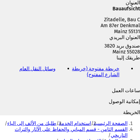
ا
العنوان
م
Bauaufsicht
ة
Zitadelle, Bau C
ت
Am 87er Denkmal
ب
55131 Mainz
و
العنوان البريدي
ي
ب
صندوق بريد 3820
ج
55028 Mainz
د
طريقك إلينا
ي
د
خريطة مفتوحة (خريطة
وسائل النقل العام
(
ة
الشارع المفتوح)
(
ي
)
ي
ف
ف
ت
ساعات العمل
ت
ح
ح
ف
إمكانية الوصول
ف
ي
ي
ع
الخريطة
ع
ل
أنت
ل
ا
الصفحة الرئيسية
استخدام الخدمة
طلبك من الألف إلى الياء
هنا
ا
م
القسم الثامن - قسم المباني والحفاظ على الآثار والتراث
م
ة
التاريخي
ة
ت