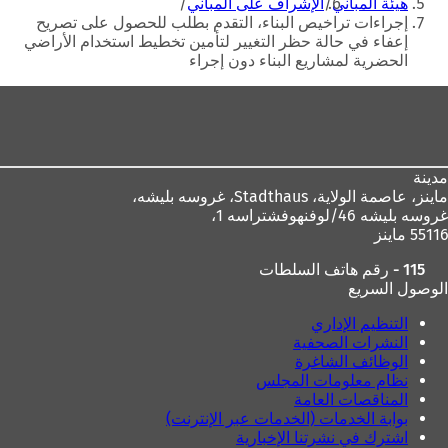
هيئة المباني
الإشراف على المباني
ت
ب
إجراءات تراخيص البناء، التقدم بطلب للحصول على تصريح
ب
و
إعفاء في حالة حظر التغيير لتأمين تخطيط استخدام الأراضي
و
ي
الحضرية لمشاريع البناء دون إجراء
ي
ب
ب
ج
منطقة
ج
د
القدم
د
ي
ي
د
د
ة
مدينة
ة
)
ماينز، عاصمة الولاية،
Stadthaus، غروسه بليشه،
)
غروسه بليشه 46/لوفنهوفشتراسه 1،
55116 ماينز
115 - رقم هاتف السلطات
الوصول السريع
التنظيم الإداري
النشرات الصحفية
الوظائف الشاغرة
نظام معلومات المجلس
المناقصات العامة
بوابة الخدمات (الخدمات عبر الإنترنت)
اشترك في نشرتنا الإخبارية