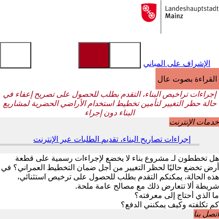
إلى
الصفحة
الانتقال إلى المحتوى
الرئيسية
الإشراف على المباني
القراءة بصوت عالٍ
إجراءات تراخيص البناء، التقدم بطلب للحصول على تصريح إعفاء في
حالة حظر التغيير لتأمين تخطيط استخدام الأراضي الحضرية لمشاريع
البناء دون إجراء
خدمات الإنترنت
إجراءات تصاريح البناء، تقديم الطلبات عبر الإنترنت
(
ي
ف
هل تخططون لـ مشروع بناء لا يخضع لإجراءات رسمية على قطعة
ت
أرض تخضع حاليًا لحظر التغيير من أجل ضمان التخطيط العمراني؟ في
ح
هذه الحالة، يمكنكم التقدم بطلب للحصول على ترخيص استثنائي،
ف
شريطة ألا تتعارض ذلك مع مصالح عامة ملحة.
ي
ما الذي أحتاج إلى معرفته؟
ع
كم تكلفته وكيف يمكنني الدفع؟
ل
اتصل بنا