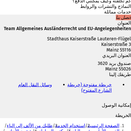
ي
كم تكلفته وكيف يمكنني الدفع؟
ع
النماذج والنشرات والروابط
ل
خدمات مماثلة
ا
اتصل بنا
م
العنوان
ة
Team Allgemeines Ausländerrecht und EU-Angelegenheiten
ت
Stadthaus Kaiserstraße Lauteren-Flügel
ب
Kaiserstraße 3
و
55116 Mainz
ي
العنوان البريدي
ب
ج
صندوق بريد 3620
د
55026 Mainz
ي
طريقك إلينا
د
ة
خريطة مفتوحة (خريطة
وسائل النقل العام
(
)
الشارع المفتوح)
(
ي
ي
ف
ف
ت
إمكانية الوصول
ت
ح
ح
ف
الخريطة
ف
ي
أنت
ي
ع
الصفحة الرئيسية
استخدام الخدمة
طلبك من الألف إلى الياء
هنا
ع
ل