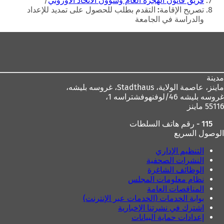
فريق قانون الهجرة العام وشؤون الاتحاد الأوروبي
ا
م
تصريح الإقامة: التقدم بطلب للحصول على تمديد للإعداد
م
ة
والدراسة في الجامعة
ة
ت
ت
ب
منطقة
ب
و
القدم
و
ي
ي
ب
ب
ج
مدينة
ج
د
ماينز، عاصمة الولاية،
Stadthaus، غروسه بليشه،
د
ي
غروسه بليشه 46/لوفنهوفشتراسه 1،
ي
د
55116 ماينز
د
ة
ة
)
115 - رقم هاتف السلطات
)
الوصول السريع
التنظيم الإداري
النشرات الصحفية
الوظائف الشاغرة
نظام معلومات المجلس
المناقصات العامة
بوابة الخدمات (الخدمات عبر الإنترنت)
اشترك في نشرتنا الإخبارية
إعدادات حماية البيانات