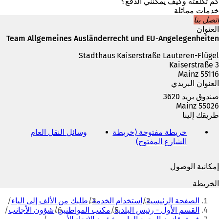
ف
كم تكلفته وكيف يمكنني الدفع؟
ي
خدمات مماثلة
ع
اتصل بنا
ل
العنوان
ا
Team Allgemeines Ausländerrecht und EU-Angelegenheiten
م
Stadthaus Kaiserstraße Lauteren-Flügel
ة
Kaiserstraße 3
ت
55116 Mainz
ب
العنوان البريدي
و
ي
صندوق بريد 3620
ب
55026 Mainz
ج
طريقك إلينا
د
ي
خريطة مفتوحة (خريطة
وسائل النقل العام
(
د
الشارع المفتوح)
(
ي
ة
ي
ف
)
ف
ت
إمكانية الوصول
ت
ح
ح
ف
الخريطة
ف
ي
أنت
ي
ع
الصفحة الرئيسية
استخدام الخدمة
طلبك من الألف إلى الياء
هنا
ع
ل
القسم الأول - رئيس البلدية
مكتب المواطنين
شؤون الأجانب
ل
ا