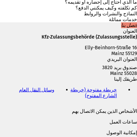
ع
ي
ما الذي أحتاج إلى إحضاره أو تقديمه؟
ل
ع
كم تكلفته وكيف يمكنني الدفع؟
ا
ل
النماذج والنشرات والروابط
م
ا
خدمات مماثلة
ة
م
اتصل بنا
ت
ة
العنوان
ب
ت
Kfz-Zulassungsbehörde (Zulassungsstelle)
و
ب
ي
Elly-Beinhorn-Straße 16
و
ب
55129 Mainz
ي
ج
العنوان البريدي
ب
د
ج
صندوق بريد 3820
ي
د
55028 Mainz
د
ي
طريقك إلينا
ة
د
)
ة
خريطة مفتوحة (خريطة
وسائل النقل العام
(
)
الشارع المفتوح)
(
ي
ي
ف
ف
ت
الأشخاص الذين يمكن الاتصال بهم
ت
ح
ح
ف
ساعات العمل
ف
ي
ي
ع
إمكانية الوصول
ع
ل