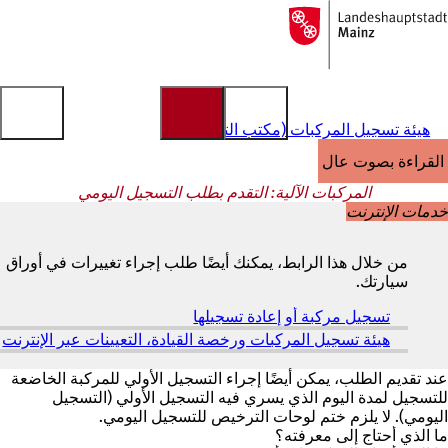
إلى
الصفحة
الانتقال إلى المحتوى
الرئيسية
هيئة تسجيل المركبات (مكتب التسجيل)
القراءة بصوت عالٍ
المركبات الآلية: التقدم بطلب التسجيل اليومي
خدمات الإنترنت
من خلال هذا الرابط، يمكنك أيضًا طلب إجراء تغييرات في أوراق
سيارتك.
تسجيل مركبة أو إعادة تسجيلها
(
ي
هيئة تسجيل المركبات ورخصة القيادة، التعيينات عبر الإنترنت
(
ف
ي
ت
ف
عند تقديم الطلب، يمكن أيضًا إجراء التسجيل الأولي للمركبة الخاضعة
ح
ت
للتسجيل لمدة اليوم الذي يسري فيه التسجيل الأولي (التسجيل
ف
ح
اليومي). لا يلزم ختم لوحات الترخيص للتسجيل اليومي.
ي
ف
ما الذي أحتاج إلى معرفته؟