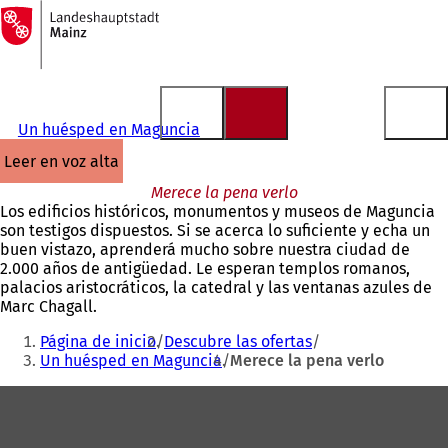
A
la
Saltar al contenido
página
de
inicio
Un huésped en Maguncia
leer en voz alta
Merece la pena verlo
Los edificios históricos, monumentos y museos de Maguncia
son testigos dispuestos. Si se acerca lo suficiente y echa un
buen vistazo, aprenderá mucho sobre nuestra ciudad de
2.000 años de antigüedad. Le esperan templos romanos,
palacios aristocráticos, la catedral y las ventanas azules de
Marc Chagall.
Estás
Página de inicio
Descubre las ofertas
aquí:
Un huésped en Maguncia
Merece la pena verlo
Zona
de