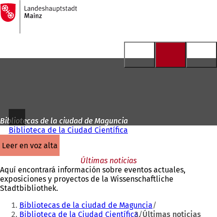
A
la
Saltar al contenido
página
de
inicio
Bibliotecas de la ciudad de Maguncia
Biblioteca de la Ciudad Científica
leer en voz alta
Últimas noticias
Aquí encontrará información sobre eventos actuales,
exposiciones y proyectos de la Wissenschaftliche
Stadtbibliothek.
Estás
Bibliotecas de la ciudad de Maguncia
aquí:
Biblioteca de la Ciudad Científica
Últimas noticias