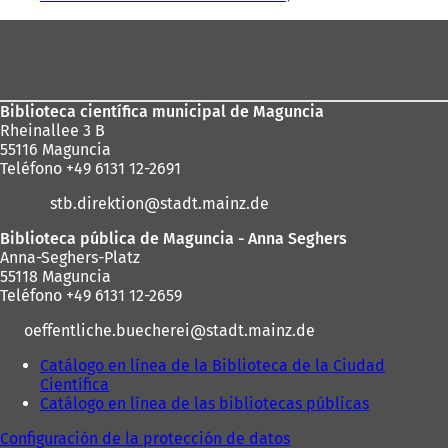
Zona
de
los
Biblioteca científica municipal de Maguncia
pies
Rheinallee 3 B
55116 Maguncia
Teléfono +49 6131 12-2691
stb.direktion
stadt.mainz
de
Biblioteca pública de Maguncia - Anna Seghers
Anna-Seghers-Platz
55118 Maguncia
Teléfono +49 6131 12-2659
oeffentliche.buecherei
stadt.mainz
de
Catálogo en línea de la Biblioteca de la Ciudad
Científica
(
Catálogo en línea de las bibliotecas públicas
S
(
e
S
Configuración de la protección de datos
a
e