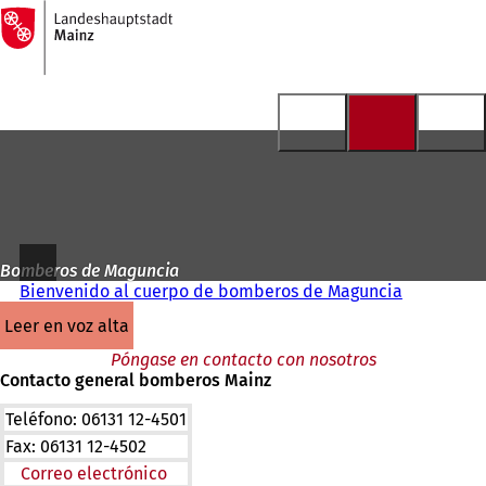
A
la
Saltar al contenido
página
de
inicio
Bomberos de Maguncia
Bienvenido al cuerpo de bomberos de Maguncia
leer en voz alta
Póngase en contacto con nosotros
Contacto general bomberos Mainz
Teléfono: 06131 12-4501
Fax: 06131 12-4502
Correo electrónico