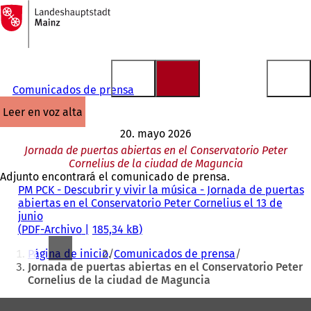
A
la
Saltar al contenido
página
de
inicio
Comunicados de prensa
leer en voz alta
20. mayo 2026
Jornada de puertas abiertas en el Conservatorio Peter
Cornelius de la ciudad de Maguncia
Adjunto encontrará el comunicado de prensa.
PM PCK - Descubrir y vivir la música - Jornada de puertas
abiertas en el Conservatorio Peter Cornelius el 13 de
junio
PDF
-Archivo
185,34 kB
Estás
Página de inicio
Comunicados de prensa
aquí:
Jornada de puertas abiertas en el Conservatorio Peter
Cornelius de la ciudad de Maguncia
Zona