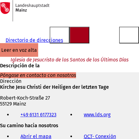
A
la
Saltar al contenido
página
de
inicio
Directorio de direcciones
leer en voz alta
Iglesia de Jesucristo de los Santos de los Últimos Días
Descripción de la
Póngase en contacto con nosotros
Dirección
Kirche Jesu Christi der Heiligen der letzten Tage
Robert-Koch-Straße 27
55129 Mainz
Teléfono,
+49 6131 6177323
www.lds.org
(
fax
S
y
Su camino hacia nosotros
e
dirección
a
de
Abrir el mapa
OCT
- Conexión
(
b