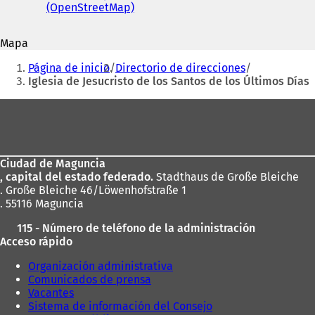
correo
(OpenStreetMap)
(
S
r
electrónico
S
e
e
e
a
e
Mapa
a
b
n
Estás
b
r
u
Página de inicio
Directorio de direcciones
r
e
aquí:
n
Iglesia de Jesucristo de los Santos de los Últimos Días
e
e
a
e
n
n
Zona
n
u
u
de
u
n
e
n
a
los
v
a
n
a
Ciudad de Maguncia
pies
n
u
p
, capital del estado federado.
Stadthaus de Große Bleiche
u
e
e
. Große Bleiche 46/Löwenhofstraße 1
e
v
s
. 55116 Maguncia
v
a
t
a
p
a
115 - Número de teléfono de la administración
p
e
ñ
Acceso rápido
e
s
a
s
t
)
Organización administrativa
t
a
Comunicados de prensa
a
ñ
Vacantes
ñ
a
Sistema de información del Consejo
a
)