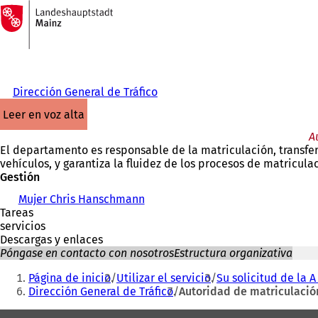
A
la
Saltar al contenido
página
de
inicio
Dirección General de Tráfico
leer en voz alta
A
El departamento es responsable de la matriculación, transfe
vehículos, y garantiza la fluidez de los procesos de matricul
Gestión
Mujer Chris Hanschmann
Tareas
servicios
Descargas y enlaces
Póngase en contacto con nosotros
Estructura organizativa
Estás
Página de inicio
Utilizar el servicio
Su solicitud de la A 
aquí:
Dirección General de Tráfico
Autoridad de matriculación