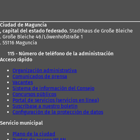
Zona
de
los
Ciudad de Maguncia
pies
, capital del estado federado.
Stadthaus de Große Bleiche
. Große Bleiche 46/Löwenhofstraße 1
. 55116 Maguncia
115 - Número de teléfono de la administración
Acceso rápido
Organización administrativa
Comunicados de prensa
Vacantes
Sistema de información del Consejo
Concursos públicos
Portal de servicios (servicios en línea)
Suscríbase a nuestro boletín
Configuración de la protección de datos
Servicio municipal
Plano de la ciudad
Puntos de acceso WLAN