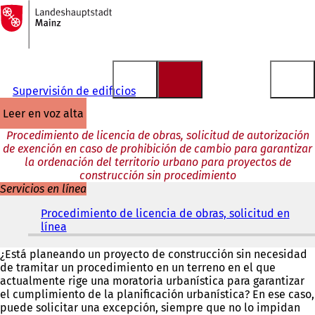
A
la
Saltar al contenido
página
de
inicio
Supervisión de edificios
leer en voz alta
Procedimiento de licencia de obras, solicitud de autorización
de exención en caso de prohibición de cambio para garantizar
la ordenación del territorio urbano para proyectos de
construcción sin procedimiento
Servicios en línea
Procedimiento de licencia de obras, solicitud en
línea
(
S
e
¿Está planeando un proyecto de construcción sin necesidad
a
de tramitar un procedimiento en un terreno en el que
b
actualmente rige una moratoria urbanística para garantizar
r
el cumplimiento de la planificación urbanística? En ese caso,
e
puede solicitar una excepción, siempre que no lo impidan