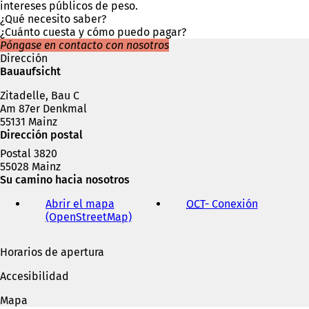
e
intereses públicos de peso.
n
¿Qué necesito saber?
u
¿Cuánto cuesta y cómo puedo pagar?
n
Póngase en contacto con nosotros
a
Dirección
n
Bauaufsicht
u
Zitadelle, Bau C
e
Am 87er Denkmal
v
55131 Mainz
a
Dirección postal
p
e
Postal 3820
s
55028 Mainz
t
Su camino hacia nosotros
a
ñ
Abrir el mapa
OCT
- Conexión
(
a
(OpenStreetMap)
(
S
)
S
e
e
a
Horarios de apertura
a
b
b
r
Accesibilidad
r
e
e
e
Mapa
e
n