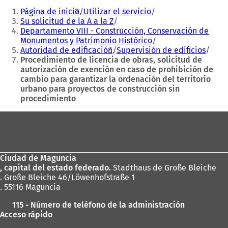
Estás
n
u
Página de inicio
Utilizar el servicio
aquí:
u
n
Su solicitud de la A a la Z
n
a
Departamento VIII - Construcción, Conservación de
a
n
Monumentos y Patrimonio Histórico
n
u
Autoridad de edificación
Supervisión de edificios
u
e
Procedimiento de licencia de obras, solicitud de
e
v
autorización de exención en caso de prohibición de
v
a
cambio para garantizar la ordenación del territorio
a
p
urbano para proyectos de construcción sin
p
e
procedimiento
e
s
s
t
Zona
t
a
de
a
ñ
los
ñ
a
a
)
Ciudad de Maguncia
pies
)
, capital del estado federado.
Stadthaus de Große Bleiche
. Große Bleiche 46/Löwenhofstraße 1
. 55116 Maguncia
115 - Número de teléfono de la administración
Acceso rápido