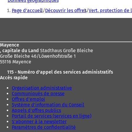
Données géographiques
(
Vous
S
Page d'accueil
Découvrir les offres
Vert, protection de 
'
êtes
o
Pied
ici
u
v
de
:
r
page
e
d
Mayence
a
, capitale du Land
Stadthaus Große Bleiche
n
Große Bleiche 46/Löwenhofstraße 1
s
55116 Mayence
u
115 - Numéro d'appel des services administratifs
n
Accès rapide
n
o
Organisation administrative
u
Communiqués de presse
v
Offres d'emploi
e
Système d'information du Conseil
l
Appels d'offres publics
o
Portail de services (services en ligne)
n
S'abonner à la newsletter
g
Paramètres de confidentialité
l