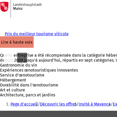
Vers
la
Accéder au contenu
page
d'accueil
Prix du meilleur tourisme viticole
lire à haute voix
Quelle entreprise a été récompensée dans la catégorie héber
depuis 2009 jusqu'à aujourd'hui, répartis en sept catégories. 
Gastronomie du vin
Expériences œnotouristiques innovantes
Service d'œnotourisme
Hébergement
Durabilité dans l'œnotourisme
Art et culture
Architecture, parcs et jardins
Vous
Page d'accueil
Découvrir les offres
Invité à Mayence
Ex
êtes
Pied
ici