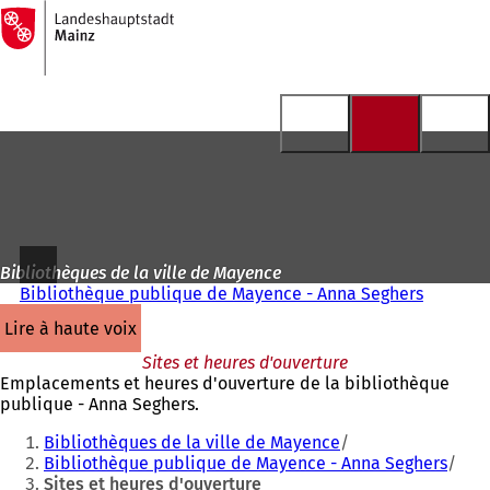
Vers
la
Accéder au contenu
page
d'accueil
Bibliothèques de la ville de Mayence
Bibliothèque publique de Mayence - Anna Seghers
lire à haute voix
Sites et heures d'ouverture
Emplacements et heures d'ouverture de la bibliothèque
publique - Anna Seghers.
Vous
Bibliothèques de la ville de Mayence
êtes
Bibliothèque publique de Mayence - Anna Seghers
Sites et heures d'ouverture