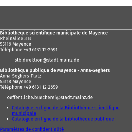
ici
:
Pied
de
page
Bibliothèque scientifique municipale de Mayence
Rheinallee 3 B
55116 Mayence
Téléphone +49 6131 12-2691
stb.direktion
stadt.mainz
de
Bibliothèque publique de Mayence - Anna-Seghers
Anna-Seghers-Platz
55118 Mayence
Téléphone +49 6131 12-2659
oeffentliche.buecherei
stadt.mainz
de
Catalogue en ligne de la Bibliothèque scientifique
municipale
(
Catalogue en ligne de la bibliothèque publique
S
(
'
S
Paramètres de confidentialité
o
'