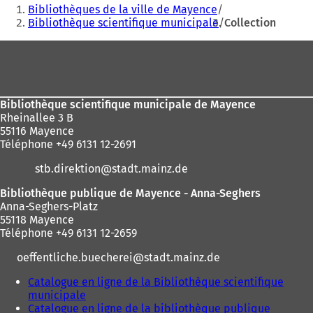
Vous
Bibliothèques de la ville de Mayence
êtes
Bibliothèque scientifique municipale
Collection
ici
Pied
:
de
page
Bibliothèque scientifique municipale de Mayence
Rheinallee 3 B
55116 Mayence
Téléphone +49 6131 12-2691
stb.direktion
stadt.mainz
de
Bibliothèque publique de Mayence - Anna-Seghers
Anna-Seghers-Platz
55118 Mayence
Téléphone +49 6131 12-2659
oeffentliche.buecherei
stadt.mainz
de
Catalogue en ligne de la Bibliothèque scientifique
municipale
(
Catalogue en ligne de la bibliothèque publique
S
(