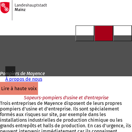
Vers
la
Accéder au contenu
page
d'accueil
Pompiers de Mayence
À propos de nous
lire à haute voix
Sapeurs-pompiers d'usine et d'entreprise
Trois entreprises de Mayence disposent de leurs propres
pompiers d'usine et d'entreprise. Ils sont spécialement
formés aux risques sur site, par exemple dans les
installations industrielles de production chimique ou les
grands entrepôts et halls de production. En cas d'urgence, ils
peuvent intervenir immédiatement car ils connaissent