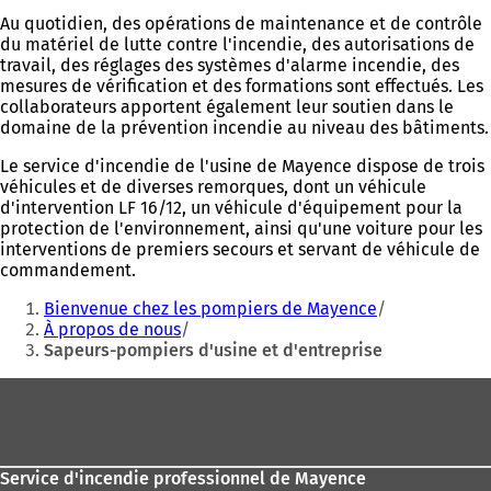
Au quotidien, des opérations de maintenance et de contrôle
du matériel de lutte contre l'incendie, des autorisations de
travail, des réglages des systèmes d'alarme incendie, des
mesures de vérification et des formations sont effectués. Les
collaborateurs apportent également leur soutien dans le
domaine de la prévention incendie au niveau des bâtiments.
Le service d'incendie de l'usine de Mayence dispose de trois
véhicules et de diverses remorques, dont un véhicule
d'intervention LF 16/12, un véhicule d'équipement pour la
protection de l'environnement, ainsi qu'une voiture pour les
interventions de premiers secours et servant de véhicule de
commandement.
Vous
Bienvenue chez les pompiers de Mayence
êtes
À propos de nous
Sapeurs-pompiers d'usine et d'entreprise
ici
:
Pied
de
page
Service d'incendie professionnel de Mayence