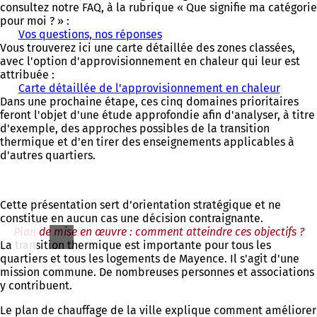
consultez notre FAQ, à la rubrique « Que signifie ma catégorie
pour moi ? » :
Vos questions, nos réponses
Vous trouverez ici une carte détaillée des zones classées,
avec l'option d'approvisionnement en chaleur qui leur est
attribuée :
Carte détaillée de l'approvisionnement en chaleur
(
Dans une prochaine étape, ces cinq domaines prioritaires
S
feront l'objet d'une étude approfondie afin d'analyser, à titre
'
d'exemple, des approches possibles de la transition
o
thermique et d'en tirer des enseignements applicables à
u
d'autres quartiers.
v
r
e
d
Cette présentation sert d’orientation stratégique et ne
a
constitue en aucun cas une décision contraignante.
n
Plan de mise en œuvre : comment atteindre ces objectifs ?
s
La transition thermique est importante pour tous les
u
quartiers et tous les logements de Mayence. Il s'agit d'une
n
mission commune. De nombreuses personnes et associations
n
y contribuent.
o
u
Le plan de chauffage de la ville explique comment améliorer
v