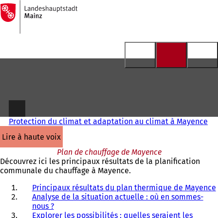
Vers
la
Accéder au contenu
page
d'accueil
Protection du climat et adaptation au climat à Mayence
lire à haute voix
Plan de chauffage de Mayence
Découvrez ici les principaux résultats de la planification
communale du chauffage à Mayence.
Principaux résultats du plan thermique de Mayence
Analyse de la situation actuelle : où en sommes-
nous ?
Explorer les possibilités : quelles seraient les