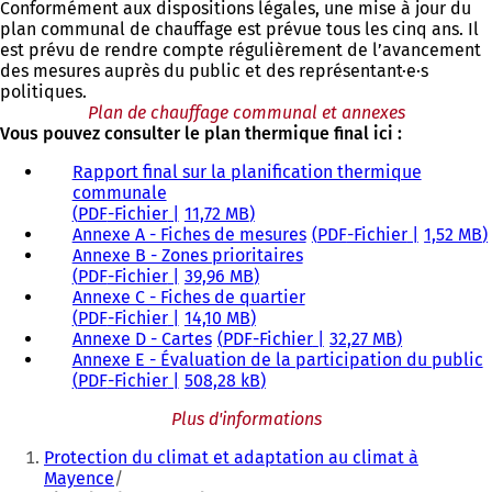
Conformément aux dispositions légales, une mise à jour du
plan communal de chauffage est prévue tous les cinq ans. Il
est prévu de rendre compte régulièrement de l’avancement
des mesures auprès du public et des représentant·e·s
politiques.
Plan de chauffage communal et annexes
Vous pouvez consulter le plan thermique final ici :
Rapport final sur la planification thermique
communale
PDF
-Fichier
11,72 MB
Annexe A - Fiches de mesures
PDF
-Fichier
1,52 MB
Annexe B - Zones prioritaires
PDF
-Fichier
39,96 MB
Annexe C - Fiches de quartier
PDF
-Fichier
14,10 MB
Annexe D - Cartes
PDF
-Fichier
32,27 MB
Annexe E - Évaluation de la participation du public
PDF
-Fichier
508,28 kB
Plus d'informations
Vous
Protection du climat et adaptation au climat à
êtes
Mayence