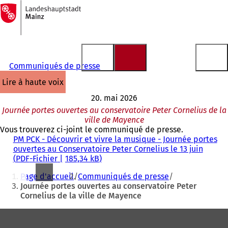
Vers
la
Accéder au contenu
page
d'accueil
Communiqués de presse
lire à haute voix
20. mai 2026
Journée portes ouvertes au conservatoire Peter Cornelius de la
ville de Mayence
Vous trouverez ci-joint le communiqué de presse.
PM PCK - Découvrir et vivre la musique - Journée portes
ouvertes au Conservatoire Peter Cornelius le 13 juin
PDF
-Fichier
185,34 kB
Vous
Page d'accueil
Communiqués de presse
êtes
Journée portes ouvertes au conservatoire Peter
Cornelius de la ville de Mayence
ici
:
Pied