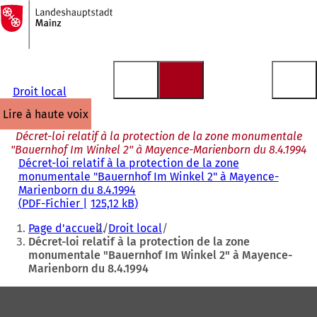
Vers
la
Accéder au contenu
page
d'accueil
Droit local
lire à haute voix
Décret-loi relatif à la protection de la zone monumentale
"Bauernhof Im Winkel 2" à Mayence-Marienborn du 8.4.1994
Décret-loi relatif à la protection de la zone
monumentale "Bauernhof Im Winkel 2" à Mayence-
Marienborn du 8.4.1994
PDF
-Fichier
125,12 kB
Vous
Page d'accueil
Droit local
êtes
Décret-loi relatif à la protection de la zone
monumentale "Bauernhof Im Winkel 2" à Mayence-
ici
Marienborn du 8.4.1994
:
Pied
de