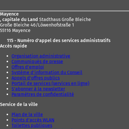
page
Mayence
, capitale du Land
Stadthaus Große Bleiche
Große Bleiche 46/Löwenhofstraße 1
55116 Mayence
115 - Numéro d'appel des services administratifs
Accès rapide
Organisation administrative
Communiqués de presse
Offres d'emploi
Système d'information du Conseil
Appels d'offres publics
Portail de services (services en ligne)
S'abonner à la newsletter
Paramètres de confidentialité
Service de la ville
Plan de la ville
Points d'accès WLAN
Toilettes publiques