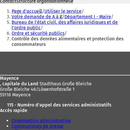
Contact
Structure organisationnelle
Vous
Page d'accueil
Utiliser le service
êtes
Votre demande de A à Z
Département I - Maire
Bureau de l'état civil, des affaires juridiques et de
ici
l'ordre public
:
Ordre et sécurité publics
Contrôle des denrées alimentaires et protection des
consommateurs
Pied
de
page
Mayence
, capitale du Land
Stadthaus Große Bleiche
Große Bleiche 46/Löwenhofstraße 1
55116 Mayence
115 - Numéro d'appel des services administratifs
Accès rapide
Organisation administrative
Communiqués de presse