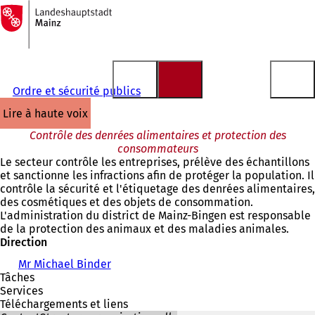
Vers
la
Accéder au contenu
page
d'accueil
Ordre et sécurité publics
lire à haute voix
Contrôle des denrées alimentaires et protection des
consommateurs
Le secteur contrôle les entreprises, prélève des échantillons
et sanctionne les infractions afin de protéger la population. Il
contrôle la sécurité et l'étiquetage des denrées alimentaires,
des cosmétiques et des objets de consommation.
L'administration du district de Mainz-Bingen est responsable
de la protection des animaux et des maladies animales.
Direction
Mr Michael Binder
Tâches
Services
Téléchargements et liens