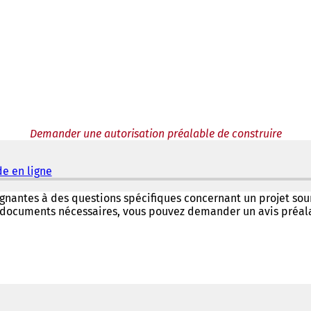
Demander une autorisation préalable de construire
e en ligne
(
S
'
ignantes à des questions spécifiques concernant un projet so
o
s documents nécessaires, vous pouvez demander un avis préal
u
v
r
e
d
a
n