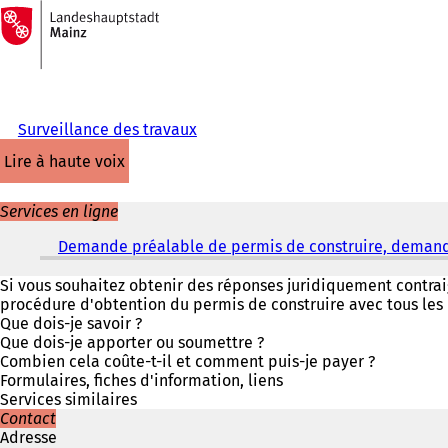
Vers
la
Accéder au contenu
page
d'accueil
Surveillance des travaux
lire à haute voix
Services en ligne
Demande préalable de permis de construire, demand
Si vous souhaitez obtenir des réponses juridiquement contra
procédure d'obtention du permis de construire avec tous le
Que dois-je savoir ?
Que dois-je apporter ou soumettre ?
Combien cela coûte-t-il et comment puis-je payer ?
Formulaires, fiches d'information, liens
Services similaires
Contact
Adresse