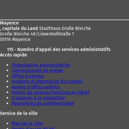
Pied
:
n
de
o
page
u
v
Mayence
e
, capitale du Land
Stadthaus Große Bleiche
l
Große Bleiche 46/Löwenhofstraße 1
o
55116 Mayence
n
g
115 - Numéro d'appel des services administratifs
l
Accès rapide
e
Organisation administrative
t
Communiqués de presse
)
Offres d'emploi
Système d'information du Conseil
Appels d'offres publics
Portail de services (services en ligne)
S'abonner à la newsletter
Paramètres de confidentialité
Service de la ville
Plan de la ville
Points d'accès WLAN