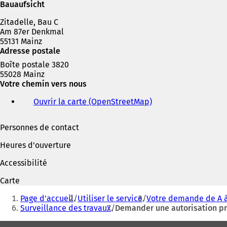
Bauaufsicht
Zitadelle, Bau C
Am 87er Denkmal
55131 Mainz
Adresse postale
Boîte postale 3820
55028 Mainz
Votre chemin vers nous
Ouvrir la carte (OpenStreetMap)
(
S
'
Personnes de contact
o
u
Heures d'ouverture
v
r
Accessibilité
e
d
Carte
a
Vous
n
Page d'accueil
Utiliser le service
Votre demande de A à
êtes
s
Surveillance des travaux
Demander une autorisation pr
u
ici
n