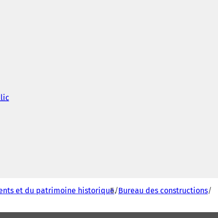
lic
(
S
'
o
u
v
r
e
d
a
n
nts et du patrimoine historique
Bureau des constructions
s
u
n