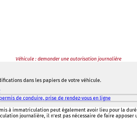
Véhicule : demander une autorisation journalière
ications dans les papiers de votre véhicule.
r
(
S
permis de conduire, prise de rendez-vous en ligne
(
'
S
o
'
is à immatriculation peut également avoir lieu pour la duré
u
o
culation journalière, il n'est pas nécessaire de faire apposer
v
u
r
v
e
r