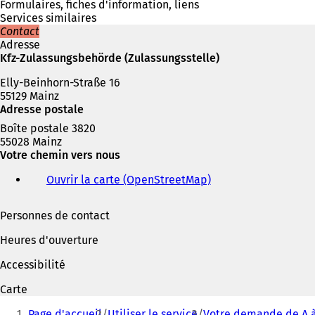
Formulaires, fiches d'information, liens
Services similaires
Contact
Adresse
Kfz-Zulassungsbehörde (Zulassungsstelle)
Elly-Beinhorn-Straße 16
55129 Mainz
Adresse postale
Boîte postale 3820
55028 Mainz
Votre chemin vers nous
Ouvrir la carte (OpenStreetMap)
(
S
'
Personnes de contact
o
u
Heures d'ouverture
v
r
Accessibilité
e
d
Carte
a
Vous
n
Page d'accueil
Utiliser le service
Votre demande de A à