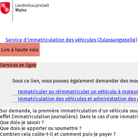
Vers
la
Accéder au contenu
page
d'accueil
Service d'immatriculation des véhicules (Zulassungsstelle)
lire à haute voix
Services en ligne
Sous ce lien, vous pouvez également demander des modif
Immatriculer ou réimmatriculer un véhicule à moteu
Immatriculation des véhicules et administration des 
Sur demande, la première immatriculation d'un véhicule soum
effet (immatriculation journalière). Dans le cas d'une immatri
Que dois-je savoir ?
Que dois-je apporter ou soumettre ?
Combien cela coûte-t-il et comment puis-je payer ?