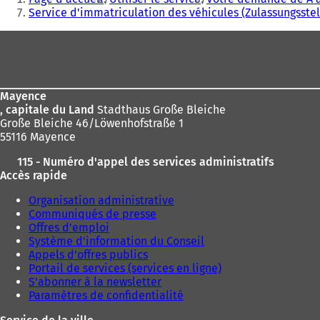
êtes
s
Service d'immatriculation des véhicules (Zulassungsstel
u
ici
Pied
n
:
n
de
o
page
u
v
Mayence
e
, capitale du Land
Stadthaus Große Bleiche
l
Große Bleiche 46/Löwenhofstraße 1
o
55116 Mayence
n
g
115 - Numéro d'appel des services administratifs
l
Accès rapide
e
Organisation administrative
t
Communiqués de presse
)
Offres d'emploi
Système d'information du Conseil
Appels d'offres publics
Portail de services (services en ligne)
S'abonner à la newsletter
Paramètres de confidentialité