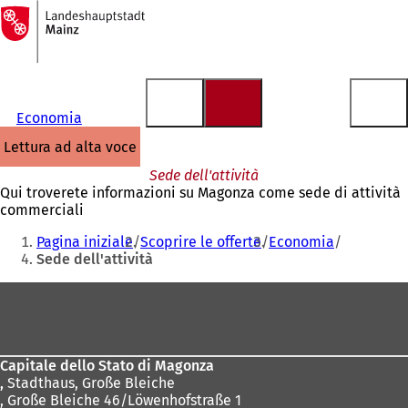
Alla
pagina
Vai al contenuto
iniziale
Economia
lettura ad alta voce
Sede dell'attività
Qui troverete informazioni su Magonza come sede di attività
commerciali
Siete
Pagina iniziale
Scoprire le offerte
Economia
qui:
Sede dell'attività
Area
dei
piedi
Capitale dello Stato di Magonza
,
Stadthaus, Große Bleiche
, Große Bleiche 46/Löwenhofstraße 1