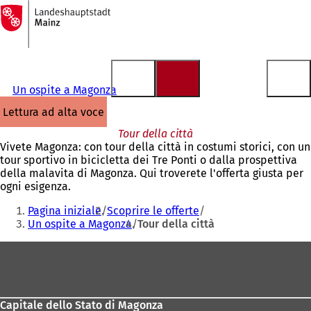
Alla
pagina
Vai al contenuto
iniziale
Un ospite a Magonza
lettura ad alta voce
Tour della città
Vivete Magonza: con tour della città in costumi storici, con un
tour sportivo in bicicletta dei Tre Ponti o dalla prospettiva
della malavita di Magonza. Qui troverete l'offerta giusta per
ogni esigenza.
Siete
Pagina iniziale
Scoprire le offerte
qui:
Un ospite a Magonza
Tour della città
Area
dei
piedi
Capitale dello Stato di Magonza