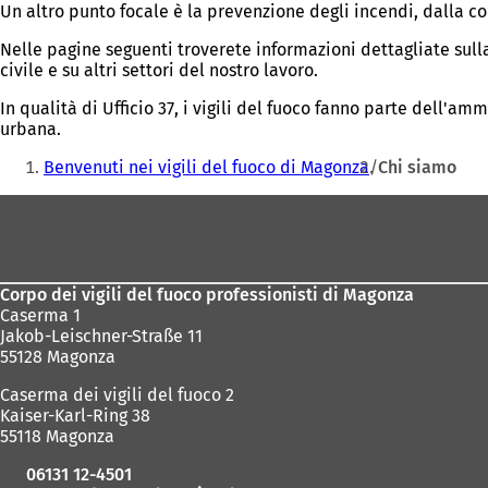
Un altro punto focale è la prevenzione degli incendi, dalla con
Nelle pagine seguenti troverete informazioni dettagliate sulla n
civile e su altri settori del nostro lavoro.
In qualità di Ufficio 37, i vigili del fuoco fanno parte dell'a
urbana.
Siete
Benvenuti nei vigili del fuoco di Magonza
Chi siamo
qui:
Area
dei
piedi
Corpo dei vigili del fuoco professionisti di Magonza
Caserma 1
Jakob-Leischner-Straße 11
55128 Magonza
Caserma dei vigili del fuoco 2
Kaiser-Karl-Ring 38
55118 Magonza
06131 12-4501