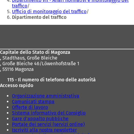
Dipartimento VII - Affari normativi e monitoraggio del
traffico
Ufficio di monitoraggio del traffico
Dipartimento del traffico
Area
dei
piedi
Capitale dello Stato di Magonza
,
Stadthaus, Große Bleiche
, Große Bleiche 46/Löwenhofstraße 1
, 55116 Magonza
115 - Il numero di telefono delle autorità
Accesso rapido
Organizzazione amministrativa
Comunicati stampa
Offerte di lavoro
Sistema informativo del Consiglio
Gare d'appalto pubbliche
Portale dei servizi (servizi online)
Iscriviti alla nostra newsletter