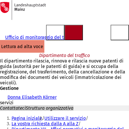
Alla
pagina
Vai al contenuto
iniziale
Ufficio di monitoraggio del traffico
lettura ad alta voce
Dipartimento del traffico
Il dipartimento rilascia, rinnova e rilascia nuove patenti di
guida (autorità per le patenti di guida) e si occupa della
registrazione, del trasferimento, della cancellazione e della
modifica dei documenti dei veicoli (immatricolazione dei
veicoli).
Gestione
Donna Elisabeth Körner
servizi
Contattateci
Struttura organizzativa
Siete
Pagina iniziale
Utilizzare il servizio
qui:
La vostra richiesta dalla A alla Z