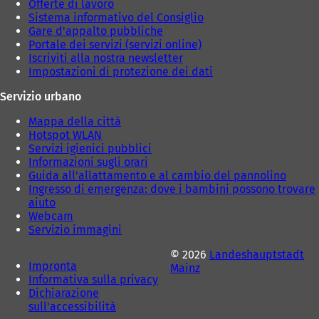
Offerte di lavoro
Sistema informativo del Consiglio
Gare d'appalto pubbliche
Portale dei servizi (servizi online)
Iscriviti alla nostra newsletter
Impostazioni di protezione dei dati
Servizio urbano
Mappa della città
Hotspot WLAN
Servizi igienici pubblici
Informazioni sugli orari
Guida all'allattamento e al cambio del pannolino
Ingresso di emergenza: dove i bambini possono trovare
aiuto
Webcam
Servizio immagini
© 2026
Landeshauptstadt
Impronta
Mainz
Informativa sulla privacy
Dichiarazione
sull'accessibilità