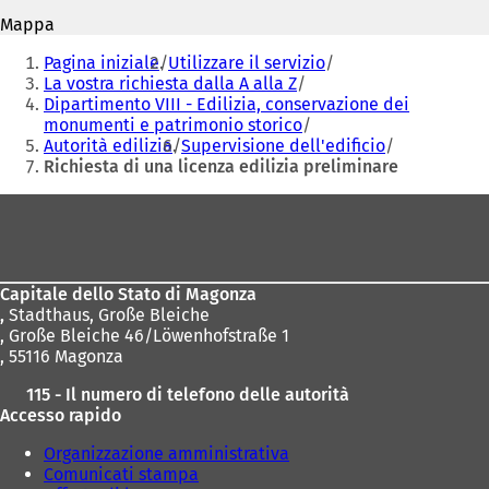
n
n
Mappa
u
u
Siete
n
n
Pagina iniziale
Utilizzare il servizio
qui:
a
a
La vostra richiesta dalla A alla Z
n
n
Dipartimento VIII - Edilizia, conservazione dei
u
u
monumenti e patrimonio storico
o
o
Autorità edilizia
Supervisione dell'edificio
v
v
Richiesta di una licenza edilizia preliminare
a
a
Area
s
s
c
c
dei
h
h
piedi
e
e
d
d
Capitale dello Stato di Magonza
a
a
,
Stadthaus, Große Bleiche
)
)
, Große Bleiche 46/Löwenhofstraße 1
, 55116 Magonza
115 - Il numero di telefono delle autorità
Accesso rapido
Organizzazione amministrativa
Comunicati stampa