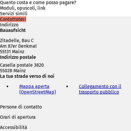
n
Quanto costa e come posso pagare?
a
Moduli, opuscoli, link
n
Servizi simili
u
Contattateci
o
Indirizzo
v
Bauaufsicht
a
Zitadelle, Bau C
s
Am 87er Denkmal
c
55131 Mainz
h
Indirizzo postale
e
d
Casella postale 3820
a
55028 Mainz
)
La tua strada verso di noi
Mappa aperta
Collegamento con il
(OpenStreetMap)
(
trasporto pubblico
(
S
S
i
i
Persone di contatto
a
a
p
p
Orari di apertura
r
r
e
e
Accessibilità
i
i