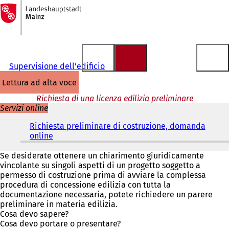
Alla
pagina
Vai al contenuto
iniziale
Supervisione dell'edificio
lettura ad alta voce
Richiesta di una licenza edilizia preliminare
Servizi online
Richiesta preliminare di costruzione, domanda
online
(
S
i
Se desiderate ottenere un chiarimento giuridicamente
a
vincolante su singoli aspetti di un progetto soggetto a
p
permesso di costruzione prima di avviare la complessa
r
procedura di concessione edilizia con tutta la
e
documentazione necessaria, potete richiedere un parere
i
preliminare in materia edilizia.
n
Cosa devo sapere?
u
Cosa devo portare o presentare?