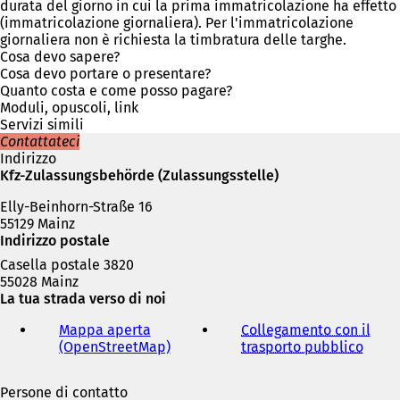
e
p
durata del giorno in cui la prima immatricolazione ha effetto
i
r
(immatricolazione giornaliera). Per l'immatricolazione
n
e
giornaliera non è richiesta la timbratura delle targhe.
u
i
Cosa devo sapere?
n
n
Cosa devo portare o presentare?
a
u
Quanto costa e come posso pagare?
n
n
Moduli, opuscoli, link
u
a
Servizi simili
o
n
Contattateci
v
u
Indirizzo
a
o
Kfz-Zulassungsbehörde (Zulassungsstelle)
s
v
c
Elly-Beinhorn-Straße 16
a
h
55129 Mainz
s
e
Indirizzo postale
c
d
h
Casella postale 3820
a
e
55028 Mainz
)
d
La tua strada verso di noi
a
)
Mappa aperta
Collegamento con il
(OpenStreetMap)
(
trasporto pubblico
(
S
S
i
i
Persone di contatto
a
a