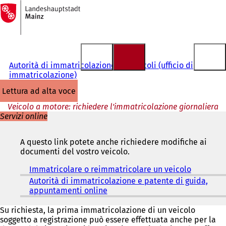
Alla
pagina
Vai al contenuto
iniziale
Autorità di immatricolazione dei veicoli (ufficio di
immatricolazione)
lettura ad alta voce
Veicolo a motore: richiedere l'immatricolazione giornaliera
Servizi online
A questo link potete anche richiedere modifiche ai
documenti del vostro veicolo.
Immatricolare o reimmatricolare un veicolo
(
S
Autorità di immatricolazione e patente di guida,
i
appuntamenti online
(
a
S
p
i
Su richiesta, la prima immatricolazione di un veicolo
r
a
soggetto a registrazione può essere effettuata anche per la