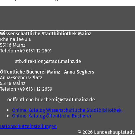
sich
hier:
Fußbereich
Wissenschaftliche Stadtbibliothek Mainz
Rheinallee 3 B
55116 Mainz
Telefon +49 6131 12-2691
stb.direktion
stadt.mainz
de
Öffentliche Bücherei Mainz - Anna-Seghers
Anna-Seghers-Platz
55118 Mainz
Telefon +49 6131 12-2659
oeffentliche.buecherei
stadt.mainz
de
Online-Katalog Wissenschaftliche Stadtbibliothek
(
Online-Katalog Öffentliche Bücherei
(
Ö
Ö
f
Datenschutzeinstellungen
f
f
© 2026 Landeshauptstadt
f
n