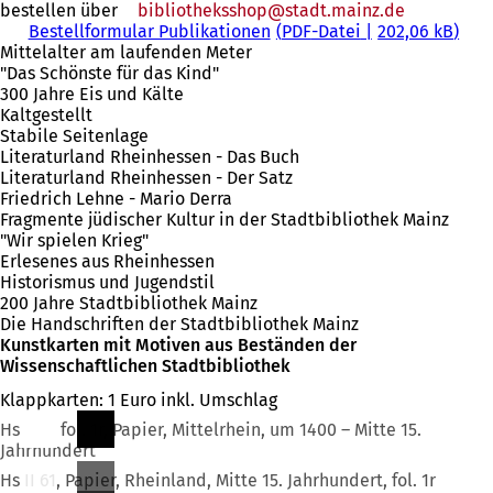
bestellen über
bibliotheksshop
stadt.mainz
de
Bestellformular Publikationen
PDF
-Datei
202,06 kB
Mittelalter am laufenden Meter
"Das Schönste für das Kind"
300 Jahre Eis und Kälte
Kaltgestellt
Stabile Seitenlage
Literaturland Rheinhessen - Das Buch
Literaturland Rheinhessen - Der Satz
Friedrich Lehne - Mario Derra
Fragmente jüdischer Kultur in der Stadtbibliothek Mainz
"Wir spielen Krieg"
Erlesenes aus Rheinhessen
Historismus und Jugendstil
200 Jahre Stadtbibliothek Mainz
Die Handschriften der Stadtbibliothek Mainz
Kunstkarten mit Motiven aus Beständen der
Wissenschaftlichen Stadtbibliothek
Klappkarten: 1 Euro inkl. Umschlag
Hs I 93, fol. 1r, Papier, Mittelrhein, um 1400 – Mitte 15.
Jahrhundert
Hs II 61, Papier, Rheinland, Mitte 15. Jahrhundert, fol. 1r