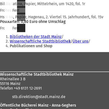
Biblia latina, Papier, Mittelrhein, um 1420, fol. 1r
Frohes Fest
Hs II 64, Papier, Hagenau, 2. Viertel 15. Jahrhundert, fol. 15v
Postkarten: 0,80 Euro ohne Umschlag
Frohes Fest
Sie
Bibliotheken der Stadt Mainz
befinden
Wissenschaftliche Stadtbibliothek
Über uns
Publikationen und Shop
sich
hier:
Fußbereich
Wissenschaftliche Stadtbibliothek Mainz
Rheinallee 3 B
55116 Mainz
Telefon +49 6131 12-2691
stb.direktion
stadt.mainz
de
Öffentliche Bücherei Mainz - Anna-Seghers