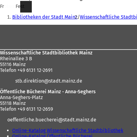
Frohes Fest
Sie
Bibliotheken der Stadt Mainz
Wissenschaftliche Stadtb
befinden
Fußbereich
sich
hier:
Wissenschaftliche Stadtbibliothek Mainz
Rheinallee 3 B
55116 Mainz
Telefon +49 6131 12-2691
stb.direktion
stadt.mainz
de
Öffentliche Bücherei Mainz - Anna-Seghers
Anna-Seghers-Platz
55118 Mainz
Telefon +49 6131 12-2659
oeffentliche.buecherei
stadt.mainz
de
Online-Katalog Wissenschaftliche Stadtbibliothek
(
Online-Katalog Öffentliche Bücherei
(
Ö