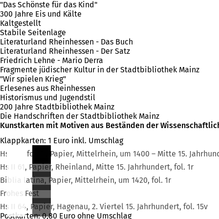
"Das Schönste für das Kind"
300 Jahre Eis und Kälte
Kaltgestellt
Stabile Seitenlage
Literaturland Rheinhessen - Das Buch
Literaturland Rheinhessen - Der Satz
Friedrich Lehne - Mario Derra
Fragmente jüdischer Kultur in der Stadtbibliothek Mainz
"Wir spielen Krieg"
Erlesenes aus Rheinhessen
Historismus und Jugendstil
200 Jahre Stadtbibliothek Mainz
Die Handschriften der Stadtbibliothek Mainz
Kunstkarten mit Motiven aus Beständen der Wissenschaftlic
Klappkarten: 1 Euro inkl. Umschlag
Hs I 93, fol. 1r, Papier, Mittelrhein, um 1400 – Mitte 15. Jahrhun
Hs II 61, Papier, Rheinland, Mitte 15. Jahrhundert, fol. 1r
Biblia latina, Papier, Mittelrhein, um 1420, fol. 1r
Frohes Fest
Hs II 64, Papier, Hagenau, 2. Viertel 15. Jahrhundert, fol. 15v
Postkarten: 0,80 Euro ohne Umschlag