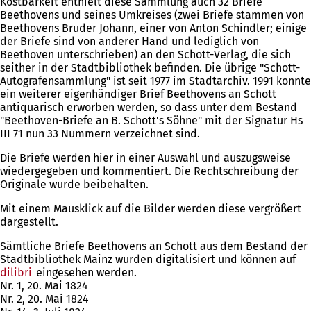
Kostbarkeit enthielt diese Sammlung auch 32 Briefe
Beethovens und seines Umkreises (zwei Briefe stammen von
Beethovens Bruder Johann, einer von Anton Schindler; einige
der Briefe sind von anderer Hand und lediglich von
Beethoven unterschrieben) an den Schott-Verlag, die sich
seither in der Stadtbibliothek befinden. Die übrige "Schott-
Autografensammlung" ist seit 1977 im Stadtarchiv. 1991 konnte
ein weiterer eigenhändiger Brief Beethovens an Schott
antiquarisch erworben werden, so dass unter dem Bestand
"Beethoven-Briefe an B. Schott's Söhne" mit der Signatur Hs
III 71 nun 33 Nummern verzeichnet sind.
Die Briefe werden hier in einer Auswahl und auszugsweise
wiedergegeben und kommentiert. Die Rechtschreibung der
Originale wurde beibehalten.
Mit einem Mausklick auf die Bilder werden diese vergrößert
dargestellt.
Sämtliche Briefe Beethovens an Schott aus dem Bestand der
Stadtbibliothek Mainz wurden digitalisiert und können auf
dilibri
(Öffnet
eingesehen werden.
Nr. 1, 20. Mai 1824
in
Nr. 2, 20. Mai 1824
einem