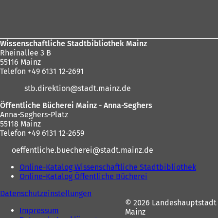
n
e
Fußbereich
e
m
m
n
n
e
e
u
Wissenschaftliche Stadtbibliothek Mainz
u
e
Rheinallee 3 B
e
n
55116 Mainz
n
T
Telefon +49 6131 12-2691
T
a
a
b
stb.direktion
stadt.mainz
de
b
)
)
Öffentliche Bücherei Mainz - Anna-Seghers
Anna-Seghers-Platz
55118 Mainz
Telefon +49 6131 12-2659
oeffentliche.buecherei
stadt.mainz
de
Online-Katalog Wissenschaftliche Stadtbibliothek
(
Online-Katalog Öffentliche Bücherei
(
Ö
Ö
f
Datenschutzeinstellungen
f
f
© 2026 Landeshauptstadt
f
n
Impressum
Mainz
n
e