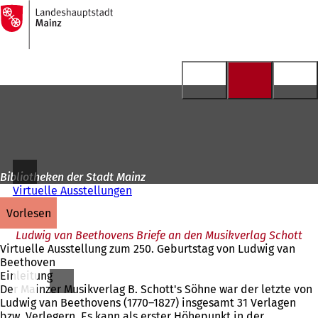
Zur
Startseite
Inhalt anspringen
Bibliotheken der Stadt Mainz
Virtuelle Ausstellungen
vorlesen
Ludwig van Beethovens Briefe an den Musikverlag Schott
Virtuelle Ausstellung zum 250. Geburtstag von Ludwig van
Beethoven
Einleitung
Der Mainzer Musikverlag B. Schott's Söhne war der letzte von
Ludwig van Beethovens (1770–1827) insgesamt 31 Verlagen
bzw. Verlegern. Es kann als erster Höhepunkt in der