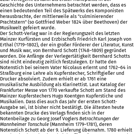
Geschichte des Unternehmens betrachtet werden, dass es
einen bedeutenden Teil des Spätwerks des Komponisten
herausbrachte, der mittlerweile als "culminierender
Prachtstern" (so Gottfried Weber 1824 über Beethoven) der
Musikwelt gefeiert wurde.
Der Schott-Verlag war in der Regierungszeit des letzten
Mainzer Kurfürsten und Erzbischofs Friedrich Karl Joseph von
Erthal (1719–1802), der ein großer Förderer der Literatur, Kunst
und Musik war, von Bernhard Schott (1748–1809) gegründet
worden. Die Anfänge der Verlegertätigkeit Bernhard Schotts
sind nicht eindeutig zeitlich festzulegen. Er hatte den
Notenstich bei seinem Vater Nicolaus erlernt und 1762–64 in
Straßburg eine Lehre als Kupferstecher, Schriftgießer und
Drucker absolviert. Zudem erhielt er ab 1761 eine
musikalische Ausbildung als Klarinettist. Laut Katalog der
Frankfurter Messe von 1770 verkaufte Schott am Stand des
Mainzer Kupferstechers Hugo Koentgen Kupferstiche und
Musikalien. Dass dies auch das Jahr der ersten Schott-
Ausgabe sei, ist bisher nicht bestätigt. Die ältesten heute
bekannten Drucke des Verlags finden sich in der
Notenbeilage zu Georg Josef Voglers
Betrachtungen der
Mannheimer Tonschule
(Mannheim 1779–1781), deren
Notenstich Schott ab der 9. Lieferung übernahm. 1780 erhielt