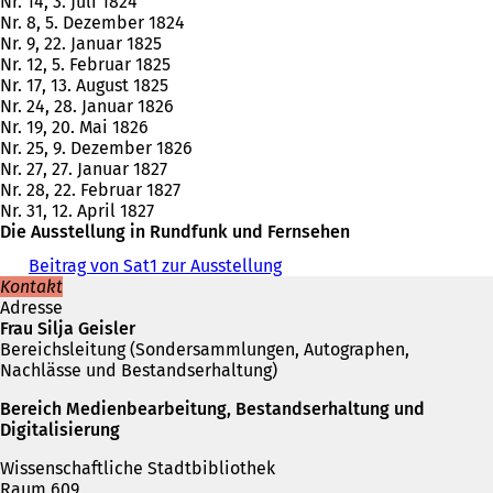
Nr. 14, 3. Juli 1824
neuen
Nr. 8, 5. Dezember 1824
Tab)
Nr. 9, 22. Januar 1825
Nr. 12, 5. Februar 1825
Nr. 17, 13. August 1825
Nr. 24, 28. Januar 1826
Nr. 19, 20. Mai 1826
Nr. 25, 9. Dezember 1826
Nr. 27, 27. Januar 1827
Nr. 28, 22. Februar 1827
Nr. 31, 12. April 1827
Die Ausstellung in Rundfunk und Fernsehen
Beitrag von Sat1 zur Ausstellung
(
Kontakt
Ö
Adresse
f
Frau Silja Geisler
f
Bereichsleitung (Sondersammlungen, Autographen,
n
Nachlässe und Bestandserhaltung)
e
t
Bereich Medienbearbeitung, Bestandserhaltung und
i
Digitalisierung
n
e
Wissenschaftliche Stadtbibliothek
i
Raum 609