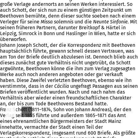
große Verlage andernorts an seinen Werken interessiert. So
auch Schott, der sich nun zu einem günstigen Zeitpunkt um
Beethoven bemühte, denn dieser suchte soeben nach einem
Verleger für seine
Missa solemnis
und die
Neunte Sinfonie
. Mit
seinen früheren Partnern, darunter Breitkopf & Härtel in
Leipzig, Simrock in Bonn und Haslinger in Wien, hatte er sich
überworfen.
Johann Joseph Schott, der die Korrespondenz mit Beethoven
hauptsächlich führte, gewann schnell dessen Vertrauen, was
am Ton der Briefe deutlich abzulesen ist. Dennoch blieb auch
dieses zunächst gute Verhältnis nicht ungetrübt, da Schott
argwöhnte, Beethoven könne die ihm zum Verlag zugesagten
Werke auch noch anderen angeboten oder gar verkauft
haben. Diese Zweifel verletzten Beethoven, ebenso wie ihn
verstimmte, dass in der
Cäcilia
ungefragt Passagen aus seinen
Briefen veröffentlicht wurden. Nach und nach nahm das
Verhältnis aber wieder einen freundschaftlichen Charakter
an, der bis zum Tode Beethovens Bestand hatte.
Franz Schott (1811–1874, Sohn von Johann Andreas), der den
Verlag seit 1855 führte und außerdem 1865–1871 das Amt
eines ehrenamtlichen Bürgermeisters der Stadt Mainz
innehatte, vermachte der Stadt einen Teil der
Verlagskorrespondenz, insgesamt rund 600 Briefe. Als größte