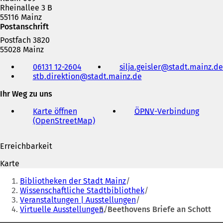
n
Rheinallee 3 B
e
55116 Mainz
m
Postanschrift
n
e
Postfach 3820
u
55028 Mainz
e
Telefon,
06131 12-2604
silja.geisler
stadt.mainz
de
n
Fax
stb.direktion
stadt.mainz
de
T
und
a
E-
Ihr Weg zu uns
b
Mail-
)
Adresse
Karte öffnen
ÖPNV
-Verbindung
(
(OpenStreetMap)
(
Ö
Ö
f
f
f
Erreichbarkeit
f
n
n
e
Karte
e
t
Sie
t
i
Bibliotheken der Stadt Mainz
befinden
i
n
Wissenschaftliche Stadtbibliothek
n
e
Veranstaltungen | Ausstellungen
sich
e
i
Virtuelle Ausstellungen
Beethovens Briefe an Schott
hier:
i
n