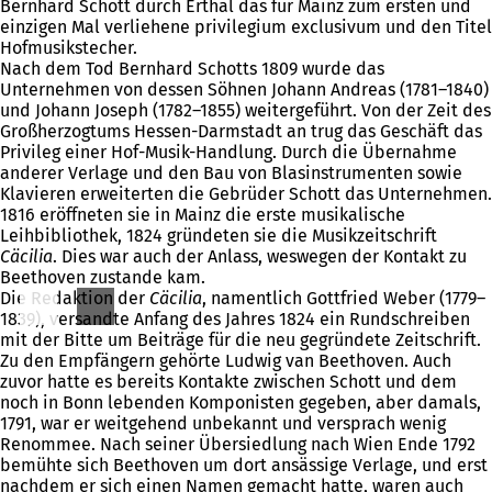
Bernhard Schott durch Erthal das für Mainz zum ersten und
einzigen Mal verliehene privilegium exclusivum und den Titel
Hofmusikstecher.
Nach dem Tod Bernhard Schotts 1809 wurde das
Unternehmen von dessen Söhnen Johann Andreas (1781–1840)
und Johann Joseph (1782–1855) weitergeführt. Von der Zeit des
Großherzogtums Hessen-Darmstadt an trug das Geschäft das
Privileg einer Hof-Musik-Handlung. Durch die Übernahme
anderer Verlage und den Bau von Blasinstrumenten sowie
Klavieren erweiterten die Gebrüder Schott das Unternehmen.
1816 eröffneten sie in Mainz die erste musikalische
Leihbibliothek, 1824 gründeten sie die Musikzeitschrift
Cäcilia
. Dies war auch der Anlass, weswegen der Kontakt zu
Beethoven zustande kam.
Die Redaktion der
Cäcilia
, namentlich Gottfried Weber (1779–
1839), versandte Anfang des Jahres 1824 ein Rundschreiben
mit der Bitte um Beiträge für die neu gegründete Zeitschrift.
Zu den Empfängern gehörte Ludwig van Beethoven. Auch
zuvor hatte es bereits Kontakte zwischen Schott und dem
noch in Bonn lebenden Komponisten gegeben, aber damals,
1791, war er weitgehend unbekannt und versprach wenig
Renommee. Nach seiner Übersiedlung nach Wien Ende 1792
bemühte sich Beethoven um dort ansässige Verlage, und erst
nachdem er sich einen Namen gemacht hatte, waren auch