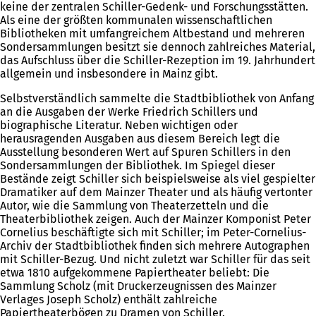
keine der zentralen Schiller-Gedenk- und Forschungsstätten.
Als eine der größten kommunalen wissenschaftlichen
Bibliotheken mit umfangreichem Altbestand und mehreren
Sondersammlungen besitzt sie dennoch zahlreiches Material,
das Aufschluss über die Schiller-Rezeption im 19. Jahrhundert
allgemein und insbesondere in Mainz gibt.
Selbstverständlich sammelte die Stadtbibliothek von Anfang
an die Ausgaben der Werke Friedrich Schillers und
biographische Literatur. Neben wichtigen oder
herausragenden Ausgaben aus diesem Bereich legt die
Ausstellung besonderen Wert auf Spuren Schillers in den
Sondersammlungen der Bibliothek. Im Spiegel dieser
Bestände zeigt Schiller sich beispielsweise als viel gespielter
Dramatiker auf dem Mainzer Theater und als häufig vertonter
Autor, wie die Sammlung von Theaterzetteln und die
Theaterbibliothek zeigen. Auch der Mainzer Komponist Peter
Cornelius beschäftigte sich mit Schiller; im Peter-Cornelius-
Archiv der Stadtbibliothek finden sich mehrere Autographen
mit Schiller-Bezug. Und nicht zuletzt war Schiller für das seit
etwa 1810 aufgekommene Papiertheater beliebt: Die
Sammlung Scholz (mit Druckerzeugnissen des Mainzer
Verlages Joseph Scholz) enthält zahlreiche
Papiertheaterbögen zu Dramen von Schiller.