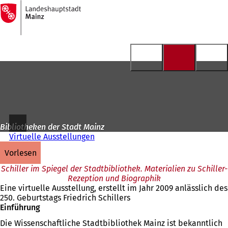
Zur
Startseite
Inhalt anspringen
Bibliotheken der Stadt Mainz
Virtuelle Ausstellungen
vorlesen
Schiller im Spiegel der Stadtbibliothek. Materialien zu Schiller-
Rezeption und Biographik
Eine virtuelle Ausstellung, erstellt im Jahr 2009 anlässlich des
250. Geburtstags Friedrich Schillers
Einführung
Die Wissenschaftliche Stadtbibliothek Mainz ist bekanntlich