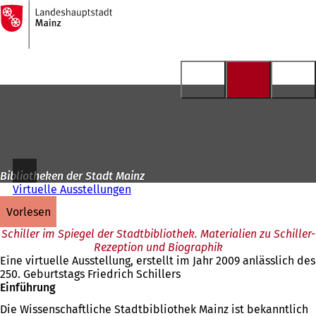
Zur
Startseite
Inhalt anspringen
Bibliotheken der Stadt Mainz
Virtuelle Ausstellungen
vorlesen
Schiller im Spiegel der Stadtbibliothek. Materialien zu Schiller-
Rezeption und Biographik
Eine virtuelle Ausstellung, erstellt im Jahr 2009 anlässlich des
250. Geburtstags Friedrich Schillers
Einführung
Die Wissenschaftliche Stadtbibliothek Mainz ist bekanntlich