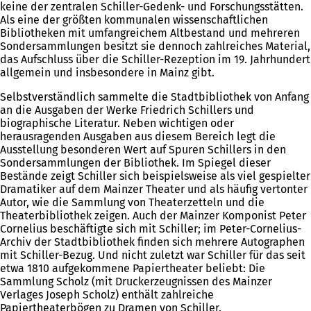
keine der zentralen Schiller-Gedenk- und Forschungsstätten.
Als eine der größten kommunalen wissenschaftlichen
Bibliotheken mit umfangreichem Altbestand und mehreren
Sondersammlungen besitzt sie dennoch zahlreiches Material,
das Aufschluss über die Schiller-Rezeption im 19. Jahrhundert
allgemein und insbesondere in Mainz gibt.
Selbstverständlich sammelte die Stadtbibliothek von Anfang
an die Ausgaben der Werke Friedrich Schillers und
biographische Literatur. Neben wichtigen oder
herausragenden Ausgaben aus diesem Bereich legt die
Ausstellung besonderen Wert auf Spuren Schillers in den
Sondersammlungen der Bibliothek. Im Spiegel dieser
Bestände zeigt Schiller sich beispielsweise als viel gespielter
Dramatiker auf dem Mainzer Theater und als häufig vertonter
Autor, wie die Sammlung von Theaterzetteln und die
Theaterbibliothek zeigen. Auch der Mainzer Komponist Peter
Cornelius beschäftigte sich mit Schiller; im Peter-Cornelius-
Archiv der Stadtbibliothek finden sich mehrere Autographen
mit Schiller-Bezug. Und nicht zuletzt war Schiller für das seit
etwa 1810 aufgekommene Papiertheater beliebt: Die
Sammlung Scholz (mit Druckerzeugnissen des Mainzer
Verlages Joseph Scholz) enthält zahlreiche
Papiertheaterbögen zu Dramen von Schiller.