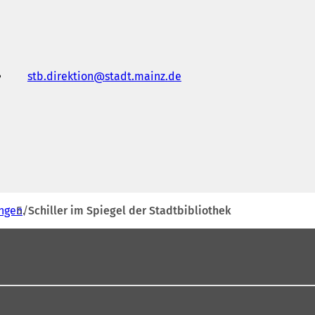
stb.direktion
stadt.mainz
de
ungen
Schiller im Spiegel der Stadtbibliothek