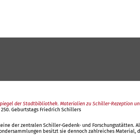
Spiegel der Stadtbibliothek. Materialien zu Schiller-Rezeption u
 250. Geburtstags Friedrich Schillers
keine der zentralen Schiller-Gedenk- und Forschungsstätten. 
dersammlungen besitzt sie dennoch zahlreiches Material, das